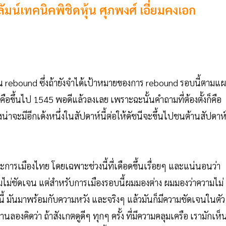
ัมน์เทคนิคพิชิดหุ้น ศุภพงศ์ เอี่ยมคงเอก
เล่น rebound ซึ่งถ้ายังจำได้เป้าหมายของการ rebound รอบนี้ตามแ
า คือขึ้นไป 1545 พอดีแล้วลงเลย เพราะฉะนั้นคำถามที่ต้องตั้งก็คือ
าจะมีอีกเด้งหนึ่งในสัปดาห์นี้ต่อให้ดัชนีจะขึ้นไปชนต้านสัปดาห์ท
ารเมืองไทย โดยเฉพาะช่วงนี้ที่เดือดขึ้นเรื่อยๆ และแน่นอนว่า
ม่ชัดเจน แต่สำหรับการเมืองรอบนี้ผมมองต่าง ผมมองว่าความไม่
้ มันมาพร้อมกับความหวัง และจริงๆ แล้วมันก็มีความชัดเจนในตัว
องคิดว่า ถ้าสังเกตดูดีๆ ทุกๆ ครั้ง ที่มีความคลุมเครือ เรามักเห็