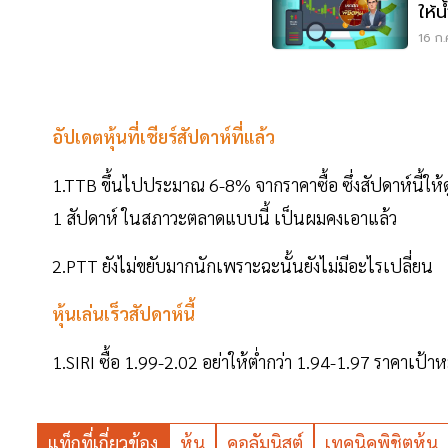
ให้
ก็ค
16 ก.
อัปเดตหุ้นที่เชียร์สัปดาห์ที่แล้ว
1.TTB ขึ้นไปประมาณ 6-8% จากราคาซื้อ ซึ่งสัปดาห์นี้ให้
1 สัปดาห์ ในสภาวะตลาดแบบนี้ เป็นผมคงเอาแล้ว
2.PTT ยังไม่ขยับมากนักเพราะฉะนั้นยังไม่มีอะไรเปลี่ยน
หุ้นเล่นเร็วสัปดาห์นี้
1.SIRI ซื้อ 1.99-2.02 อย่าให้ต่ำกว่า 1.94-1.97 ราคาเป้
แท็กที่เกี่ยวข้อง
หุ้น
คอลัมนิสต์
เทคนิคพิชิตหุ้น