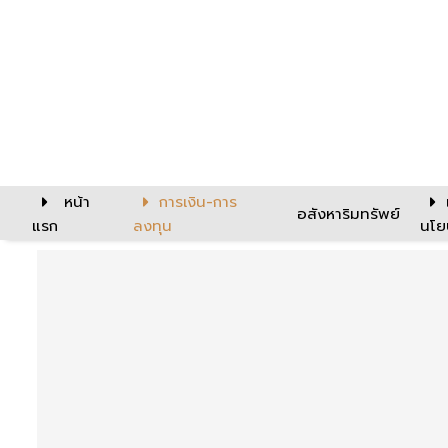
หน้า
การเงิน-การ
อสังหาริมทรัพย์
แรก
ลงทุน
นโย