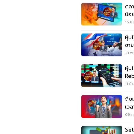
ตลา
น้อ
16 เม
หุ้
ขายเ
21 พ.
หุ้
Reb
11 มิ
ถึง
เวลา
09 ก.
Set 