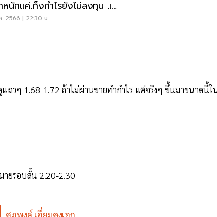
น้ำหนักแค่เก็งกำไรยังไม่ลงทุน แต่
วรเล่น
ค. 2566 | 22:30 น.
ดูแถวๆ 1.68-1.72 ถ้าไม่ผ่านขายทำกำไร แต่จริงๆ ขึ้นมาขนาดนี้ใ
าหมายรอบสั้น 2.20-2.30
ศุภพงศ์ เอี่ยมคงเอก