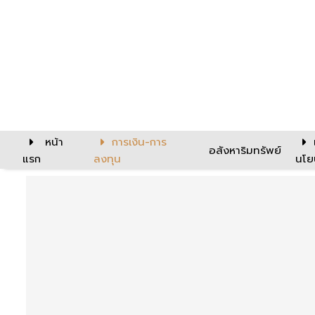
หน้า
การเงิน-การ
อสังหาริมทรัพย์
แรก
ลงทุน
นโย