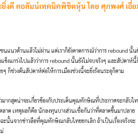
ยิ่งดี คอลัมน์เทคนิคพิชิตหุ้น โดย ศุภพงศ์ เอี่
ชนแนวต้านแล้วไม่ผ่าน แต่เราก็ยังคาดการณ์ว่าการ rebound นั้นย
แข็งแกร่งไปแล้วว่าการ rebound นั้นยังไม่จบจริงๆ และสัปดาห์นี้ก
 ก็ช่วงต้นสัปดาห์ต่อให้การเมืองช่วงนี้จะยิ่งร้อนระอุก็ตาม
ัวมากสุดน่าจะเกี่ยวข้องกับประเด็นคุณทักษิณที่ประกาศจะกลับไ
ตลาด เหตุผลก็คือ นักลงทุนบางส่วนเชื่อกันว่าที่ตลาดขึ้นมาปลาย
ะฉะนั้นจากข่าวลือที่คุณทักษิณกลับไทยยกเลิก ถ้าเป็นเรื่องจริงจะ
ม่