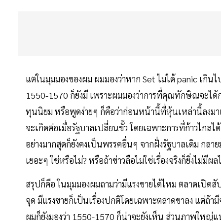
แต่ในมุมมองของผม ผมมองว่าหาก Set ไม่ได้ panic เกินไป
1550-1570 ก็ยังมี เพราะผมมองว่าการที่คุณทักษิณจะได้กล
ทุนนิยม หรือพูดง่ายๆ ก็คือว่าก่อนหน้านี้ที่หุ้นเหล่านี
จะเกิดต่อเมื่อรัฐบาลเปลี่ยนขั้ว โดยเฉพาะการที่ก้าวไกลได้
อย่างมากสุดก็ยังคงเป็นพรรคอื่นๆ จากฝั่งรัฐบาลเดิม กลายมาเป
เยอะๆ ใช่หรือไม่? หรือถ้าข่าวลือไม่ใช่เรื่องจริงก็ยิ่งไม่มี
สรุปก็คือ ในมุมมองผมถามว่ามีแรงขายได้ไหม ตลาดเปิดสัปด
จุด มีแรงขายก็เป็นเรื่องปกติโดยเฉพาะตลาดขาลง แต่ถ้ามีจ
ผมก็ยังมองว่า 1550-1570 ก็น่าจะยังเห็น ส่วนภาพใหญ่แ