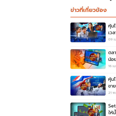
ข่าวที่เกี่ยวข้อง
หุ้
เวล
09 เม
ตลา
น้อ
16 เม
หุ้
ขายเ
21 พ.
Set 
ให้