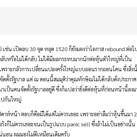
 เช่น เปิดลบ 30 จุด หลุด 1520 ก็ยังมองว่าโอกาส rebound ต่อไ
ับหรือไม่ได้กลับ ไม่ได้มีผลกระทบมากนักต่อหุ้นตัวใหญ่ที่เป็น
้ลงมาเพราะกลัวการเปลี่ยนแปลงครั้งใหญ่แบบถอนรากถอนโคน ซึ่งสิ่งนั
จัดตั้งรัฐบาล แต่ ณ ตอนนี้สมมุติว่าคุณทักษิณไม่ได้กลับดั่งประกาศ
็นคนจัดตั้งรัฐบาลอยู่ดี ซึ่งก็แปลว่ายิ่งดีต่อหุ้นที่ก่อนหน้านี้ลงม
ผลไปกันใหญ่
าห์หน้า ตอบก็คือมีได้แต่ไม่ควรเยอะ เพราะอย่าลืมว่าหุ้นขึ้นมา 
ริงก็ไม่ควรเยอะจนเป็นรูปแบบ panic sell ซึ่งถ้าไม่เป็นอย่างนั้น
น่นอน ผมมองไม่ดีเหมือนเดิมครับ