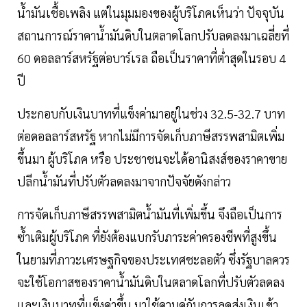
นํ้ามันเชื้อเพลิง แต่ในมุมมองของผู้บริโภคเห็นว่า ปัจจุบัน
สถานการณ์ราคานํ้ามันดิบในตลาดโลกปรับลดลงมาเฉลี่ยที่
60 ดอลลาร์สหรัฐต่อบาร์เรล ถือเป็นราคาที่ต่ำสุดในรอบ 4
ปี
ประกอบกับเงินบาทที่แข็งค่ามาอยู่ในช่วง 32.5-32.7 บาท
ต่อดอลลาร์สหรัฐ หากไม่มีการจัดเก็บภาษีสรรพสามิตเพิ่ม
ขึ้นมา ผู้บริโภค หรือ ประชาชนจะได้อานิสงส์ของราคาขาย
ปลีกนํ้ามันที่ปรับตัวลดลงมาจากปัจจัยดังกล่าว
การจัดเก็บภาษีสรรพสามิตนํ้ามันที่เพิ่มขึ้น จึงถือเป็นการ
ซํ้าเติมผู้บริโภค ที่ยังต้องแบกรับภาระค่าครองชีพที่สูงขึ้น
ในยามที่ภาวะเศรษฐกิจของประเทศชะลอตัว ซึ่งรัฐบาลควร
จะใช้โอกาสของราคานํ้ามันดิบในตลาดโลกที่ปรับตัวลดลง
และเงินบาทที่แข็งค่าขึ้น มาใช้ควบคู่กับการลดส่งเงินเข้า