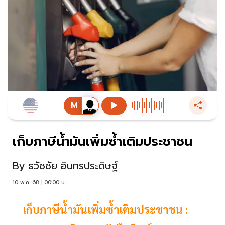
เก็บภาษีนํ้ามันเพิ่มซํ้าเติมประชาชน
By
ธวัชชัย อินทรประดิษฐ์
10 พ.ค. 68 | 00:00 น.
เก็บภาษีนํ้ามันเพิ่มซํ้าเติมประชาชน :