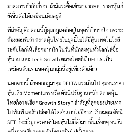
มาตรการกำกับกี่รอบ ถ้ามีแรงซื้อเข้ามามากพอ...ราคาหุ้นก็
ยังขึ้นต่อได้เหมือนเดิมอยู่ดี
ที่สำคัญคือ ตอนนี้ผู้คุมกฎเองก็อยู่ในจุดที่ลำบากใจ เพราะ
ต้องยอมรับว่า ตลาดหุ้นไทยในยุคนี้ไม่ได้มีหุ้นเทคโนโลยี
ระดับโลกให้เลือกมากนัก ในวันที่นักลงทุนทั่วโลกไล่ซื้อ
หุ้น AI และ Tech Growth ตลาดไทยก็มี DELTA เป็น
เหมือนตัวแทนของหุ้นกลุ่มนี้อยู่เพียงตัวเดียว
นอกจากนี้ ถ้าออกกฎมาคุม DELTA แรงเกินไป คุมจนราคา
หุ้นเสีย Momentum หรือ ดัชนีปรับฐานหนัก ตลาดหุ้น
ไทยก็อาจเสีย
“Growth Story”
สำคัญที่สุดของประเทศ
ไปทันที แต่ถ้าปล่อยให้โตต่อแบบไม่มีการปรับสมดุล ดัชนี
SET ก็จะยิ่งถูกครอบงำโดยหุ้นไม่กี่ตัวมากขึ้นเรื่อยๆ จนวัน
หนึ่งอาจเสียสมดุลเชิงโครงสร้างไปทั้งตลาด