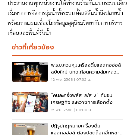
ประสานงานทุกหน่วยงานให้ทำงานร่วมกันแบบระบบเดียว
เริ่มจากการจัดการลุ่มนํ้าทั้งระบบ ตั้งแต่ต้นนํ้าถึงปลายนํ้า
พร้อมวางแผนเชื่อมโยงข้อมูลอุตุนิยมวิทยากับการบริหาร
เขื่อนและพื้นที่รับนํ้า
ข่าวที่เกี่ยวข้อง
พ.ร.บ.ควบคุมเครื่องดื่มแอลกอฮอล์
ฉบับใหม่ บทสะท้อนความล้มเหลว
ของระบบราชการไทย
12 พ.ย. 2568 | 07:32 น.
“คนละครึ่งพลัส เฟส 2” กันชน
เศรษฐกิจ ระหว่างการเลือกตั้ง
15 พ.ย. 2568 | 00:00 น.
ปฏิรูปกฎหมายเครื่องดื่ม
แอลกอฮอล์ ต้องปลดล็อกอีกหลาย