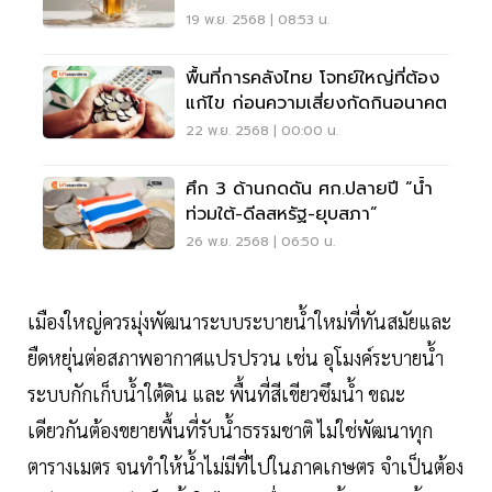
เรื่อง
19 พ.ย. 2568 | 08:53 น.
พื้นที่การคลังไทย โจทย์ใหญ่ที่ต้อง
แก้ไข ก่อนความเสี่ยงกัดกินอนาคต
22 พ.ย. 2568 | 00:00 น.
ศึก 3 ด้านกดดัน ศก.ปลายปี “น้ำ
ท่วมใต้-ดีลสหรัฐ-ยุบสภา”
26 พ.ย. 2568 | 06:50 น.
เมืองใหญ่ควรมุ่งพัฒนาระบบระบายนํ้าใหม่ที่ทันสมัยและ
ยืดหยุ่นต่อสภาพอากาศแปรปรวน เช่น อุโมงค์ระบายนํ้า
ระบบกักเก็บนํ้าใต้ดิน และ พื้นที่สีเขียวซึมนํ้า ขณะ
เดียวกันต้องขยายพื้นที่รับนํ้าธรรมชาติ ไม่ใช่พัฒนาทุก
ตารางเมตร จนทำให้นํ้าไม่มีที่ไปในภาคเกษตร จำเป็นต้อง