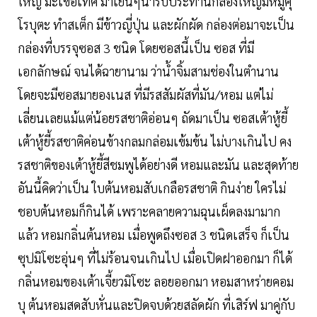
ใหญ่ มะเขือเทศ มาเย็นๆน่ารับประทานกล่องใหญ่มีหมูคุ
โรบุตะ ทำสเต็ก มีข้าวญี่ปุ่น และผักผัด กล่องต่อมาจะเป็น
กล่องที่บรรจุซอส 3 ชนิด โดยซอสนี้เป็น ซอส ที่มี
เอกลักษณ์ จนได้ฉายานาม ว่าน้ำจิ้มสามช่องในตำนาน
โดยจะมีซอสมายองเนส ที่มีรสสัมผัสที่มัน/หอม แต่ไม่
เลี่ยนเลยแม้แต่น้อยรสชาติอ่อนๆ ถัดมาเป็น ซอสเต้าหู้ยี้
เต้าหู้ยี้รสชาติค่อนข้างกลมกล่อมเข้มข้น ไม่บางเกินไป คง
รสชาติของเต้าหู้ยี้สีชมพูได้อย่างดี หอมและมัน และสุดท้าย
อันนี้คิดว่าเป็น ใบต้นหอมสับเกลือรสชาติ กินง่าย ใครไม่
ชอบต้นหอมก็กินได้ เพราะคลายความฉุนเผ็ดลงมามาก
แล้ว หอมกลิ่นต้นหอม เมื่อพูดถึงซอส 3 ชนิดเสร็จ ก็เป็น
ซุปมิโซะอุ่นๆ ที่ไม่ร้อนจนเกินไป เมื่อเปิดฝาออกมา ก็ได้
กลิ่นหอมของเต้าเจี้ยวมิโซะ ลอยออกมา หอมสาหร่ายคอม
บุ ต้นหอมสดสับหั่นและปิดจบด้วยสลัดผัก ที่เสิร์ฟ มาคู่กับ