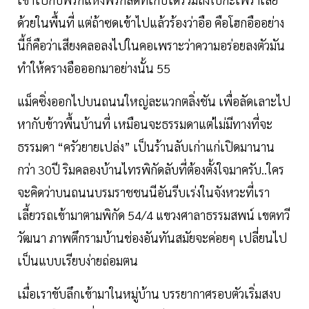
ด้วยในพื้นที่ แต่ถ้าซดเข้าไปแล้วร้องว่าอือ คือโฮกอืออย่าง
นี้ก็คือว่าเสียงคลอลงไปในคอเพราะว่าความอร่อยลงตัวมัน
ทำให้ครางอือออกมาอย่างนั้น 55
แม็คซิ่งออกไปบนถนนใหญ่ละแวกตลิ่งชัน เพื่อลัดเลาะไป
หากับข้าวพื้นบ้านที่ เหมือนจะธรรมดาแต่ไม่มีทางที่จะ
ธรรมดา “ครัวยายเปล่ง” เป็นร้านลับเก่าแก่เปิดมานาน
กว่า 30ปี ริมคลองบ้านไทรพิกัดลับที่ต้องตั้งใจมาครับ..ใคร
จะคิดว่าบนถนนบรมราชชนนีอันรีบเร่งในจังหวะที่เรา
เลี้ยวรถเข้ามาตามพิกัด 54/4 แขวงศาลาธรรมสพน์ เขตทวี
วัฒนา ภาพตึกรามบ้านช่องอันทันสมัยจะค่อยๆ เปลี่ยนไป
เป็นแบบเรียบง่ายถ่อมตน
เมื่อเราขับลึกเข้ามาในหมู่บ้าน บรรยากาศรอบตัวเริ่มสงบ