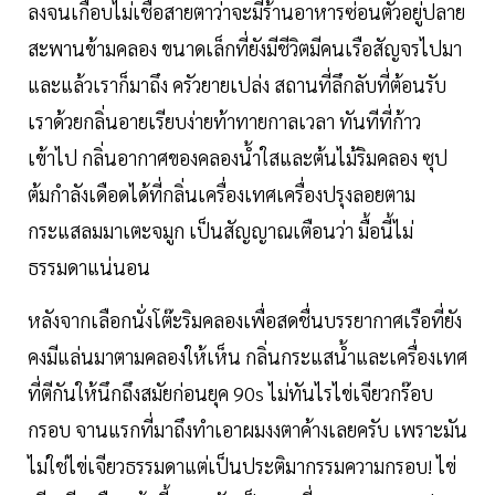
ลงจนเกือบไม่เชื่อสายตาว่าจะมีร้านอาหารซ่อนตัวอยู่ปลาย
สะพานข้ามคลอง ขนาดเล็กที่ยังมีชีวิตมีคนเรือสัญจรไปมา
และแล้วเราก็มาถึง ครัวยายเปล่ง สถานที่ลึกลับที่ต้อนรับ
เราด้วยกลิ่นอายเรียบง่ายท้าทายกาลเวลา ทันทีที่ก้าว
เข้าไป กลิ่นอากาศของคลองน้ำใสและต้นไม้ริมคลอง ซุป
ต้มกำลังเดือดได้ที่กลิ่นเครื่องเทศเครื่องปรุงลอยตาม
กระแสลมมาเตะจมูก เป็นสัญญาณเตือนว่า มื้อนี้ไม่
ธรรมดาแน่นอน
หลังจากเลือกนั่งโต๊ะริมคลองเพื่อสดชื่นบรรยากาศเรือที่ยัง
คงมีแล่นมาตามคลองให้เห็น กลิ่นกระแสน้ำและเครื่องเทศ
ที่ตีกันให้นึกถึงสมัยก่อนยุค 90s ไม่ทันไรไข่เจียวกร๊อบ
กรอบ จานแรกที่มาถึงทำเอาผมงงตาค้างเลยครับ เพราะมัน
ไม่ใช่ไข่เจียวธรรมดาแต่เป็นประติมากรรมความกรอบ! ไข่