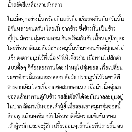
น้ำสลัดสีเหลืองสวยดังกล่าว
ในเมื่อทุกอย่างนั้นพร้อมกินแล้วก็มาเริ่มลองกินกัน (วันนั้น
มีกันหลายคนครับ) โดยเริ่มจากข้าว ซึ่งข้าวนั้นเป็นข้าว
ญี่ปุ่น มีความนุ่มความหอม กินพร้อมกันกับเนื้อหมูคุโรบุตะ
โดยที่รสชาติและสัมผัสของหมูนั้นทำมาค่อนข้างดีสุกแต่ไม่
แข็ง คงความนุ่มไว้ที่เนื้อ ทำให้เคี้ยวง่าย เมื่อทานไปสักคำ
แบบดื้อๆ ก็ต้องลองทานโดย นำหมูไปจุ่มซอส เพื่อเปลี่ยน
รสชาติการลิ้มรสและทดสอบสัมผัส ปรากฏว่าให้รสชาติที่
ต่างจากเดิม โดยเริ่มจากซอสมายองเนส เมื่อนำเนื้อจุ่มลง
ซอสแล้วมาทานคู่กับข้าว รสสัมผัสที่ได้จะมันนวลละมุนอยู่
ในปาก ถัดมาเป็นซอสเต้าหู้ยี้ เมื่อลองเอาหมูมาจุ่มซอสนี้
สีชมพู แล้วลองชิม กลับได้รสชาติที่มีความเข้มข้น หอม
เต้าหู้หมัก และจะรู้สึกเปรี้ยวอ่อนๆเล็กน้อยที่ปลายลิ้น จน