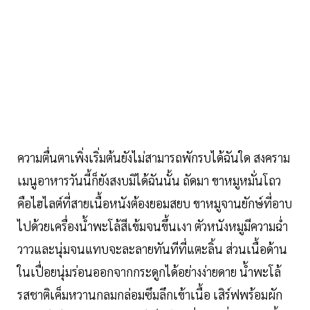
ความตื่นตาเพิ่งเริ่มต้นยังไม่สามารถพักรบได้ฉันใด สงคราม
เมนูอาหารวันนี้ก็ยังสงบมิได้ฉันนั้น ถัดมา ขาหมูหมั่นโถว
คือไฮไลต์ที่สายเนื้อหนังต้องยอมสยบ ขาหมูจานยักษ์ที่อาบ
ไปด้วยเครื่องน้ำพะโล้สีเข้มจนขึ้นเงา ตัวหนังหมูมีความฉ่ำ
วาวและนุ่มจนแทบจะละลายทันทีที่แตะลิ้น ส่วนเนื้อด้าน
ในเปื่อยนุ่มร่อนออกจากกระดูกได้อย่างง่ายดาย น้ำพะโล้
รสชาติเค็มหวานกลมกล่อมซึมลึกเข้าเนื้อ เสิร์ฟพร้อมผัก