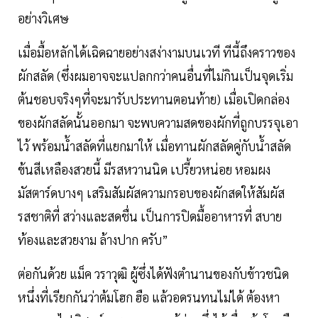
อย่างวิเศษ
เมื่อมื้อหลักได้เฉิดฉายอย่างสง่างามบนเวที ทีนี้ถึงคราวของ
ผักสลัด (ซึ่งผมอาจจะแปลกกว่าคนอื่นที่ไม่กินเป็นจุดเริ่ม
ต้นชอบจริงๆที่จะมารับประทานตอนท้าย) เมื่อเปิดกล่อง
ของผักสลัดนั้นออกมา จะพบความสดของผักที่ถูกบรรจุเอา
ไว้ พร้อมน้ำสลัดที่แยกมาให้ เมื่อทานผักสลัดคู่กับน้ำสลัด
ข้นสีเหลืองสวยนี้ มีรสหวานนิด เปรี้ยวหน่อย หอมผง
มัสตาร์ดบางๆ เสริมสัมผัสความกรอบของผักสดให้สัมผัส
รสชาติที่ สว่างและสดชื่น เป็นการปิดมื้ออาหารที่ สบาย
ท้องและสวยงาม ล้างปาก ครับ”
ต่อกันด้วย แม็ค วราวุฒิ ผู้ซึ่งได้ฟังตำนานของกับข้าวชนิด
หนึ่งที่เรียกกันว่าต้มโฮก ฮือ แล้วอดรนทนไม่ได้ ต้องหา