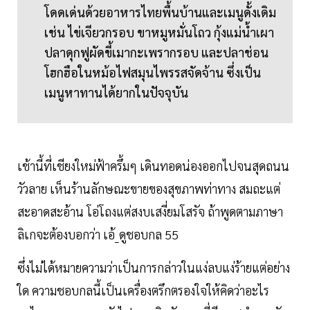
โดดเด่นด้วยอาหารไทยพื้นบ้านและเมนูดั้งเดิม
เช่น ไข่เจียวกรอบ ขาหมูหมั่นโถว กุ้งแม่น้ำเผา
ปลาดุกฟูผัดขี้เมากะเพรากรอบ และปลาช่อน
โฮกฮือในหม้อไฟสมุนไพรรสจัดจ้าน ซึ่งเป็น
เมนูหาทานได้ยากในปัจจุบัน
เช้านี้ที่เชียงใหม่ฟ้าครึ้มๆ เดินทอดน่องออกไปจนสุดถนน
วัวลาย เห็นร้านลักษณะขายของสุขภาพท่าทาง สมถะแต่
สะอาดสะอ้าน โอ่โถงแต่สงบเสงี่ยมโสรัจ ถ้าพูดตามภาษา
ลิเกจะต้องบอกว่า เอ้_ดูชอบกล 55
ซึ่งไม่ได้หมายความว่าเป็นการกล่าวในแง่ลบแง่ร้ายแต่อย่าง
ใด ความชอบกลนี้เป็นเครื่องตรึกตรองใจให้คิดว่าอะไร