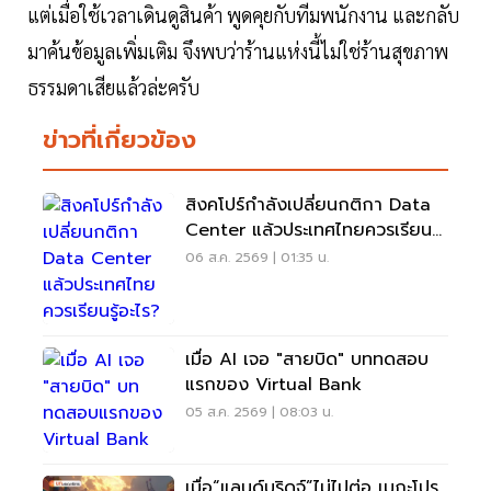
แต่เมื่อใช้เวลาเดินดูสินค้า พูดคุยกับทีมพนักงาน และกลับ
มาค้นข้อมูลเพิ่มเติม จึงพบว่าร้านแห่งนี้ไม่ใช่ร้านสุขภาพ
ธรรมดาเสียแล้วล่ะครับ
ข่าวที่เกี่ยวข้อง
สิงคโปร์กำลังเปลี่ยนกติกา Data
Center แล้วประเทศไทยควรเรียนรู้
อะไร?
06 ส.ค. 2569 | 01:35 น.
เมื่อ AI เจอ "สายบิด" บททดสอบ
แรกของ Virtual Bank
05 ส.ค. 2569 | 08:03 น.
เมื่อ“แลนด์บริดจ์”ไม่ไปต่อ เมกะโปร