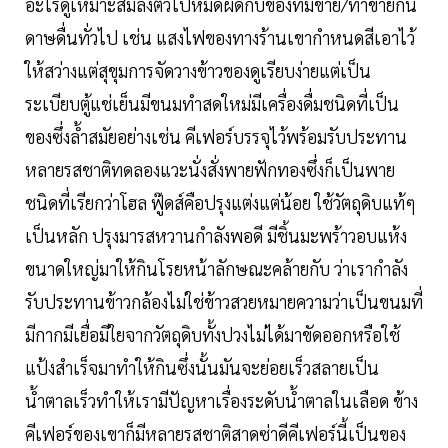
อะไรดูเหมาะสมลงตัวไปหมดผิดกับของที่มีขาย/ทำขายกัน
ดาษดื่นทั่วไป เช่น แสงไฟของทางร้านเขากำหนดสีเอาไว้
ให้สว่างแต่สุขุมการจัดวางข้าวของดูเรียบง่ายแต่เป็น
ระเบียบตู้แช่เย็นมีขนมทำสดใหม่มีเครื่องดื่มชนิดที่เป็น
ของซึ่งล้ำสมัยอย่างเช่น คีเฟอร์บรรจุไว้พร้อมรับประทาน
หลายรสชาติทดลองแวะนั่งสั่งพายฟักทองซึ่งก็เป็นพาย
ชนิดที่เรียกว่าโฮล ฟู๊ดส์คือปรุงแต่งแต่น้อย ใช้วัตถุดิบแท้ๆ
เป็นหลัก ปรุงมารสหวานกำลังพอดี มีชิ้นมะพร้าวอบแห้ง
ขนาดใหญ่มาให้กินโรยหน้าลักษณะคล้ายกับ ว่าเรากำลัง
รับประทานข้าวกล้องไม่ใช่ข้าวสวยหมายความว่าเป็นขนมที่
มีกากมีเยื่อมีใยจากวัตถุดิบทั้งปวงไม่ได้มาขัดออกหรือใช้
แป้งสำเร็จมาทำให้กินซึ่งนั้นมันจะย่อยเร็วสลายเป็น
น้ำตาลเร็วทำให้เรามีปัญหาเรื่องระดับน้ำตาลในเลือด ข้าง
คีเฟอร์ของเขาก็มีหลายรสชาติสาดซ่าดีคีเฟอร์นี้เป็นของ