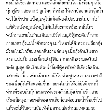
คะน้าสีเขียวสดกรอบ และทีเด็ดคือหมั่นโถวนึ่งร้อนๆ เนื้อ
นุ่มฟูสีขาวสะอาด 5 ลูกโตๆ ที่พร้อมให้เราบิออกแล้วจุ้มน้ำ
พะโล้เข้าปากแป้งนุ่มฟูไม่แข็งกัดลงไปละลายในปากไม่
แพ้ตัวหนังหมูหนังหมูไม่ทันได้ละลายพร้อมหมั่นโถว
พนักงานภายในร้านเดินมาเสิร์ฟ เมนูซีฟู้ดระดับท้าทาย
กาลเวลา กุ้งแม่น้ำตัวกลางๆ เผาไฟมาได้จังหวะ เปลือกกุ้ง
มีรอยไหม้เกรียมหอมกลิ่นถ่านอ่อนๆ เนื้อกุ้งด้านในขาว
อวบ แน่นปั๋ง และเคี้ยวเด้งสู้ฟัน บ่งบอกถึงความสดใหม่
ระดับสูงสุด ตัดเลี่ยนด้วยน้ำจิ้มซีฟู้ดพริกตำสีเขียวจัดจ้าน
รสชาติเปรี้ยว เค็ม เผ็ด แซ่บถึงใจ ช่วยชูรสหวานธรรมชาติ
ของเนื้อกุ้งให้โดดเด่นขึ้นมาอย่างไม่น่าให้อภัยได้ จานนี้
ท่านที่ชอบมันกุ้งก็สมควรที่จะเคล้ามันกุ้งเข้ากับข้าวสวย
เรียงเม็ดหุงมาอย่างดีของเขาเสียก่อนค่อยสาดน้ำจิ้มเข้าไป
แล้วจะได้รับความบันเทิงในอารมณ์อย่างสมเหตุสมผล