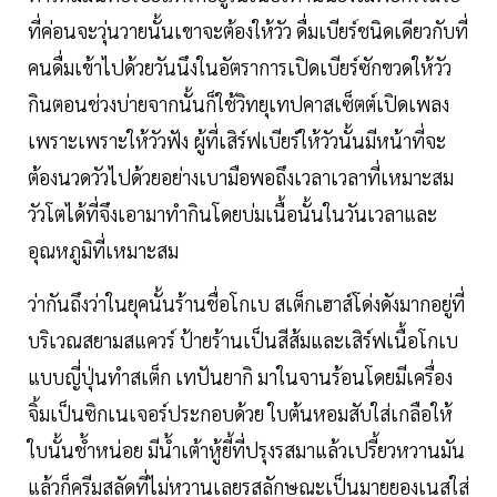
ที่ค่อนจะวุ่นวายนั้นเขาจะต้องให้วัว ดื่มเบียร์ชนิดเดียวกับที่
คนดื่มเข้าไปด้วยวันนึงในอัตราการเปิดเบียร์ซักขวดให้วัว
กินตอนช่วงบ่ายจากนั้นก็ใช้วิทยุเทปคาสเซ็ตต์เปิดเพลง
เพราะเพราะให้วัวฟัง ผู้ที่เสิร์ฟเบียร์ให้วัวนั้นมีหน้าที่จะ
ต้องนวดวัวไปด้วยอย่างเบามือพอถึงเวลาเวลาที่เหมาะสม
วัวโตได้ที่จึงเอามาทำกินโดยบ่มเนื้อนั้นในวันเวลาและ
อุณหภูมิที่เหมาะสม
ว่ากันถึงว่าในยุคนั้นร้านชื่อโกเบ สเต็กเฮาส์โด่งดังมากอยู่ที่
บริเวณสยามสแควร์ ป้ายร้านเป็นสีส้มและเสิร์ฟเนื้อโกเบ
แบบญี่ปุ่นทำสเต็ก เทปันยากิ มาในจานร้อนโดยมีเครื่อง
จิ้มเป็นซิกเนเจอร์ประกอบด้วย ใบต้นหอมสับใส่เกลือให้
ใบนั้นช้ำหน่อย มีน้ำเต้าหู้ยี้ที่ปรุงรสมาแล้วเปรี้ยวหวานมัน
แล้วก็ครีมสลัดที่ไม่หวานเลยรสลักษณะเป็นมายยองเนสใส่