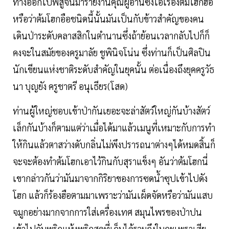
ทางออกไปพิสูจน์มารายงานคุณผู้อ่านซึ่งไอ้เรื่องต้มโฮกฮือ
หรือว่าต้มโฮกอือชนิดนี้นั้นมันเป็นกับข้าวสำคัญของคน
เดินป่าระดับคลาสสิกในตำนานซึ่งถ้าย้อนเวลากลับไปก็ก็
คงจะในสมัยของครูมาลัย ชูพินิจโน่น ซึ่งท่านก็เป็นศิลปิน
นักเขียนแห่งชาติระดับสำคัญในยุคนั้น ต่อเนื่องถึงยุคครูวัธ
นา บุญยัง ครูชาตรี อนุเธียร(โสด)
ท่านผู้ใหญ่ชอบเข้าป่ากันเยอะจะล่าสัตว์ใหญ่กันบ้างสัตว์
เล็กกันบ้างก็ตามแต่ว่าเมื่อได้มาแล้วเมนูที่เหมาะกับการทำ
ให้กินแล้วตาสว่างดับกลิ่นไม่พึงปรารถนาต่างๆได้หมดสิ้นก็
จะจะต้องทำต้มโฮกเอาไว้กินกับสุราแข็งๆ อันว่าต้มโฮกนี่
เขากล่าวกันว่ามันมาจากกิริยาของการซดน้ำซุปเข้าไปดัง
โฮก แล้วก็ร้องฮือตามมาเพราะว่ามันเผ็ดจัดหรือว่ามันแสบ
จมูกอย่างมากจากการใส่เครื่องเทศ สมุนไพรของป่าปน
เข้าไปกับพริกแห้งพริกสดที่เก็บได้รวมถึงใบกะเพราเสีย