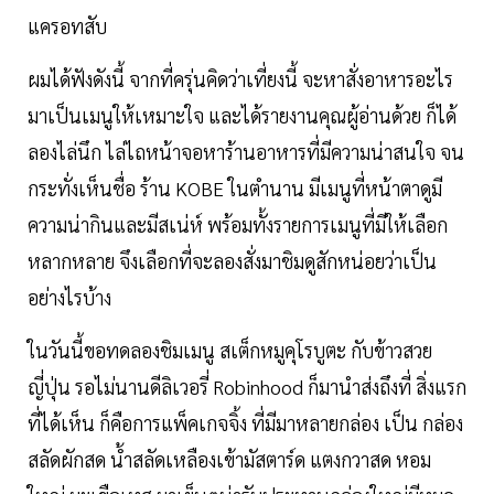
แครอทสับ
ผมได้ฟังดังนี้ จากที่ครุ่นคิดว่าเที่ยงนี้ จะหาสั่งอาหารอะไร
มาเป็นเมนูให้เหมาะใจ และได้รายงานคุณผู้อ่านด้วย ก็ได้
ลองไล่นึก ไล่ไถหน้าจอหาร้านอาหารที่มีความน่าสนใจ จน
กระทั่งเห็นชื่อ ร้าน KOBE ในตำนาน มีเมนูที่หน้าตาดูมี
ความน่ากินและมีสเน่ห์ พร้อมทั้งรายการเมนูที่มีให้เลือก
หลากหลาย จึงเลือกที่จะลองสั่งมาชิมดูสักหน่อยว่าเป็น
อย่างไรบ้าง
ในวันนี้ขอทดลองชิมเมนู สเต็กหมูคุโรบูตะ กับข้าวสวย
ญี่ปุ่น รอไม่นานดีลิเวอรี่ Robinhood ก็มานำส่งถึงที่ สิ่งแรก
ที่ได้เห็น ก็คือการแพ็คเกจจิ้ง ที่มีมาหลายกล่อง เป็น กล่อง
สลัดผักสด น้ำสลัดเหลืองเข้ามัสตาร์ด แตงกวาสด หอม