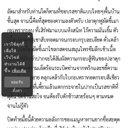
ถัดมาสำหรับท่านใดก็ตามที่ชอบรสชาติแบบไทยๆพื้นบ้าน
ขั้นสุด จานนี้คือที่สุดของความลงตัวครับ ปลาดุกฟูผัดขี้เมา
กะเพรากรอบ ที่เสิร์ฟมาแบบแห้งสนิท ไร้ความมันเยิ้ม ตัว
×
เนื้อปลาดุกฟูเขาสับทอดมาจนกรอบกรุบละเอียด คั่วเคล้า
เราใช้คุกกี้
เข้ากับเครื่องผัดขี้เมาโขลกสดจนสมุนไพรซึมลึกเข้าเนื้อ
เพื่อให้
เว็บไซต์
ทุกคนที่ตักเข้าปากจะได้สัมผัสความกรอบสู้ฟันของปลาดุก
ทำงานได้ดี
ฟู ตามด้วยความเผ็ดร้อนระเบิดซ่านจากพริกและขยี้ความ
ขึ้น
เพิ่มเติม
หอมด้วยกระชาย คลุกเคล้ากับใบกะเพราทอดกรอบสีเขียว
ยอมรับ
เข้มโปร่งแสงที่เคี้ยวแล้วแตกกระจายในปากเป็นรสชาติที่
ตั้งค่า
ดุดัน จัดจ้านสะใจ จนต้องรีบตักข้าวสวยร้อนๆ ตามหมด
จานไม่รู้ตัว
ปิดท้ายมื้อนี้ด้วยความอลังการของเมนูหาทานยากชื่อสะดุด