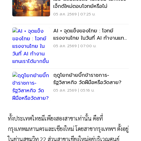
เจ็กต์ใหม่ตอบโจทย์หรือไม่
05 ส.ค. 2569 | 07:25 น.
AI × จุดแข็งของไทย : โจทย์
แรงงานไทย ในวันที่ AI ทำงานแทน
เราได้มากขึ้น
05 ส.ค. 2569 | 07:00 น.
ฤดูโยกย้ายบิ๊กข้าราชการ-
รัฐวิสาหกิจ วัดฝีมือหรือวัดสาย?
05 ส.ค. 2569 | 05:16 น.
ทั้งประเทศไทยมีเพียงสองสาขาเท่านั้น คือที่
กรุงเทพมหานครและเชียงใหม่ โดยสาขากรุงเทพฯ ตั้งอยู่
ในย่านสุขุมวิท 22 ส่วนสาขาเชียงใหม่อยู่บริเวณศูนย์