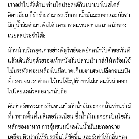
เราอย่าไปคัดค้าน ท่านใดประสงค์กินเบาเบาในสไตล์
อิตาเลียน ก็ยักย้ายสามารถเรียกหาน้ำมันมะกอกและบัลซา
มิก_น้ำส้มดำมาเพิ่มได้ เอามาทดแทนความหนาหนักของ
เนยสดประจำโต๊ะ
หัวหน้าบริกรยุคเก่าอย่างพี่สุวิทย์จะพยักหน้ารับคำขอทันที
แล้วเดินฉับๆด้วยรองเท้าหนังมันปลาบนำมาส่งให้พร้อมใช้
ไม้บรรทัดทองเหลืองในมือปาดเก็บเอาเศษเปลือกขนมปัง
ที่กรอบจนเราทำหกไว้บนโต๊ะปูผ้าขาวใส่ถาดแล้วนำออก
ไปโดยแคล่วคล่อง น่านับถือ
อันว่าอริยธรรมการกินขนมปังกับน้ำมันมะกอกนั้นท่านว่า มี
ที่มาจากพื้นที่เมดิเตอร์เรเนียน ซึ่งน้ำมันมะกอกเป็นไขมัน
หลักของอาหาร การจุ้มขนมปังลงในน้ำมันมะกอกช่วย
เคลือบผิวปากให้รับรสอื่นได้ชัดขึ้น และยังทำให้กลิ่นของ