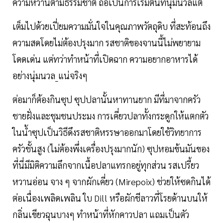
ความหวานตามธรรมชาติ ถือเป็นการเริ่มต้นที่นุ่มนวลแต่
เต็มไปด้วยเปี่ยมความมั่นใจในคุณภาพวัตถุดิบ ที่สะท้อนถึง
ความสดโดยไม่ต้องปรุงมาก รสชาติของจานนี้ไม่พยายาม
โดดเด่น แต่ทว่าทำหน้าที่เปิดฉาก ความอยากอาหารได้
อย่างนุ่มนวล_แน่จริงๆ
ต่อมาก็ต้องกินซุป ซุปปลานั้นหาทานยาก มีที่มาจากครัว
ชายฝั่งและชุมชนประมง การเคี่ยวปลาทั้งกระดูกให้แตกตัว
ในน้ำซุปเป็นวิธีดึงรสชาติหรรษาออกมาโดยใช้วิทยาการ
ครัวชั้นสูง (ไม่ต้องพึ่งเครื่องปรุงมากนัก) ซุปหอมข้นมันของ
ที่นี่มีมิติความลึกจากเนื้อปลาแทรกอยู่ทุกส่วน รสเปรี้ยว
หวานอ่อน จาง ๆ จากผักเคี่ยว (Mirepoix) ช่วยให้ซดกินได้
ต่อเนื่องเพลิดเพลิน ใบ Dill หรือผักชีลาวที่โรยด้านบนให้
กลิ่นเขียวฉุนบางๆ ทำหน้าที่หักคาวปลา แถมเป็นตัว