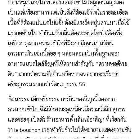
ปลา/หมู/เนื้อ/ไก่ ที่ได้มาแต่ละเช้าไม่ได้ถูกคนลีญงมอง
เป็นแค่เพียงอาหาร แต่เป็นสิ่งที่ต้องเข้าใจในรายละเอียด
เนื้อที่ดีต้องแน่นแต่ไม่แข็ง ต้องมีแรงยืดหยุ่นสวนมาเมื่อใช้
แรงกดต้านไป ทำกินแล้วกลิ่นต้องสะอาดโดยไม่ต้องพึ่ง
เครื่องปรุงมาก ความเข้าใจที่ฝังรากลึกจนเปนวัฒน
ธรรมการกินเช่นนี้ค่อย ๆ หล่อหลอมเป็นพื้นฐานของ
อาหารแบบสไตล์ลีญงที่ให้ความสำคัญกับ “ความพอดีพอ
ดิบ” มากกว่าความจัดจ้านหวือหวาจนอยากจะเรียกว่า
อริยะ_ธรรม มากกว่า วัฒนะ_ธรรม 55
วัฒนธรรม เอ๊ย อริยธรรม การกินของลีญงนี้มองจาก
คนนอกเข้าไป จึงมีลักษณะดูเหมือนมีความนิ่งลึก สุภาพ
และค่อยๆ เปิดตัว ร้านอาหารพื้นถิ่นเมืองลีญง ที่เรียกกัน
ว่า le bouchon เวลาทำกับข้าวไม่ได้พยายามแสดงความซับ