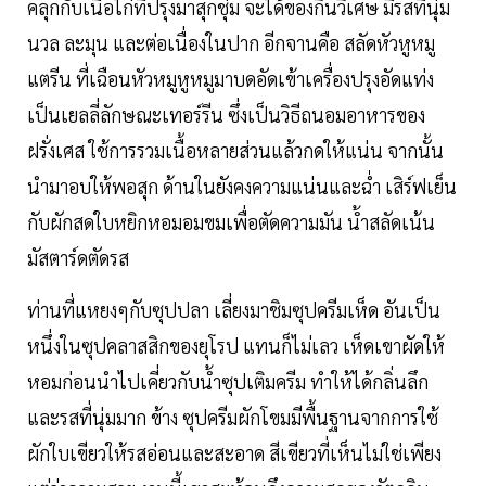
คลุกกับเนื้อไก่ที่ปรุงมาสุกชุ่ม จะได้ของกินวิเศษ มีรสที่นุ่ม
นวล ละมุน และต่อเนื่องในปาก อีกจานคือ สลัดหัวหูหมู
แตรีน ที่เฉือนหัวหมูหูหมูมาบดอัดเข้าเครื่องปรุงอัดแท่ง
เป็นเยลลี่ลักษณะเทอร์รีน ซึ่งเป็นวิธีถนอมอาหารของ
ฝรั่งเศส ใช้การรวมเนื้อหลายส่วนแล้วกดให้แน่น จากนั้น
นำมาอบให้พอสุก ด้านในยังคงความแน่นและฉ่ำ เสิร์ฟเย็น
กับผักสดใบหยิกหอมอมขมเพื่อตัดความมัน น้ำสลัดเน้น
มัสตาร์ดตัดรส
ท่านที่แหยงๆกับซุปปลา เลี่ยงมาชิมซุปครีมเห็ด อันเป็น
หนึ่งในซุปคลาสสิกของยุโรป แทนก็ไม่เลว เห็ดเขาผัดให้
หอมก่อนนำไปเคี่ยวกับน้ำซุปเติมครีม ทำให้ได้กลิ่นลึก
และรสที่นุ่มมาก ข้าง ซุปครีมผักโขมมีพื้นฐานจากการใช้
ผักใบเขียวให้รสอ่อนและสะอาด สีเขียวที่เห็นไม่ใช่เพียง