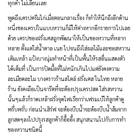
ทุกคำ ไม่เลี่ยนเลย
พูดถึงเครปครีมไก่เมื่อตอนกลางเรื่อง ก็ทำให้นึกถึงอีกด้าน
หนึ่งของเครปในแบบหวานก็มีให้ต่างหากอีกรายการไปเลย
ด้วย เครปของฝรั่งเศสถูกพัฒนาให้เป็นของหวานที่หลาก
หลาย ตั้งแต่ใส่น้ำตาล เนย ไปจนถึงใส่ผลไม้และซอสหวาน
เติมเหล้า แป้งบางนุ่มทำหน้าที่เป็นพื้นให้รสอื่นแสดงตัว
ได้เต็มที่ เป็นการปิดมื้อที่ไม่หนักเกินไปแต่ยังคงความ
ละเมียดละไม บางคราวร้านสไตล์ ฝรั่งเศส ในไทย หลาย
ร้าน ยังคงถือเป็นจารีตที่จะต้องปรุงเครปสด ใส่รสหวาน
นั้นๆแล้วก็ราดเหล้าฝรั่งจุดไฟเรียกว่าเฟรมเบ้ให้ลูกค้าดู
พรึ่บพรั่บ ก่อนนำเสิร์ฟ จะต้องบีบน้ำจะต้องบีบน้ำส้มจาก
ลูกสดๆลงไปปรุงรสลูกค้าก็อื้ออึ้ง สนุกสนานไปกับการทำ
ของหวานชนิดนี้