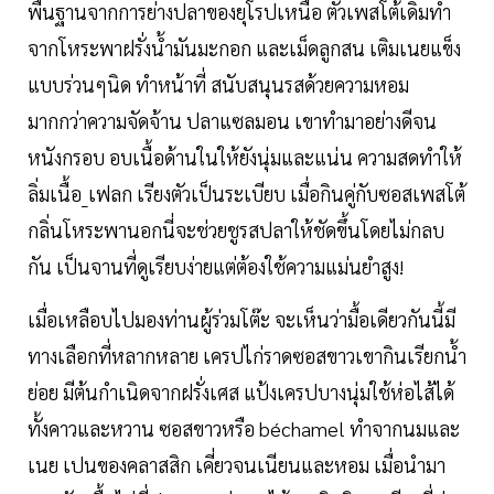
พื้นฐานจากการย่างปลาของยุโรปเหนือ ตัวเพสโต้เดิมทำ
จากโหระพาฝรั่งน้ำมันมะกอก และเม็ดลูกสน เติมเนยแข็ง
แบบร่วนๆนิด ทำหน้าที่ สนับสนุนรสด้วยความหอม
มากกว่าความจัดจ้าน ปลาแซลมอน เขาทำมาอย่างดีจน
หนังกรอบ อบเนื้อด้านในให้ยังนุ่มและแน่น ความสดทำให้
ลิ่มเนื้อ_เฟลก เรียงตัวเป็นระเบียบ เมื่อกินคู่กับซอสเพสโต้
กลิ่นโหระพานอกนี่จะช่วยชูรสปลาให้ชัดขึ้นโดยไม่กลบ
กัน เป็นจานที่ดูเรียบง่ายแต่ต้องใช้ความแม่นยำสูง!
เมื่อเหลือบไปมองท่านผู้ร่วมโต๊ะ จะเห็นว่ามื้อเดียวกันนี้มี
ทางเลือกที่หลากหลาย เครปไก่ราดซอสขาวเขากินเรียกน้ำ
ย่อย มีต้นกำเนิดจากฝรั่งเศส แป้งเครปบางนุ่มใช้ห่อไส้ได้
ทั้งคาวและหวาน ซอสขาวหรือ béchamel ทำจากนมและ
เนย เปนของคลาสสิก เคี่ยวจนเนียนและหอม เมื่อนำมา