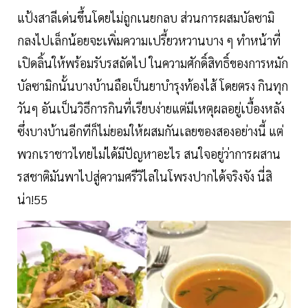
แป้งสาลีเด่นขึ้นโดยไม่ถูกเนยกลบ ส่วนการผสมบัลซามิ
กลงไปเล็กน้อยจะเพิ่มความเปรี้ยวหวานบาง ๆ ทำหน้าที่
เปิดลิ้นให้พร้อมรับรสถัดไป ในความศักดิ์สิทธิ์ของการหมัก
บัลซามิกนั้นบางบ้านถือเป็นยาบำรุงท้องไส้ โดยตรง กินทุก
วันๆ อันเป็นวิธีการกินที่เรียบง่ายแต่มีเหตุผลอยู่เบื้องหลัง
ซึ่งบางบ้านอีกทีก็ไม่ยอมให้ผสมกันเลยของสองอย่างนี้ แต่
พวกเราชาวไทยไม่ได้มีปัญหาอะไร สนใจอยู่ว่าการผสาน
รสชาติมันพาไปสู่ความศรีวิไลในโพรงปากได้จริงจัง นี่สิ
น่า!55