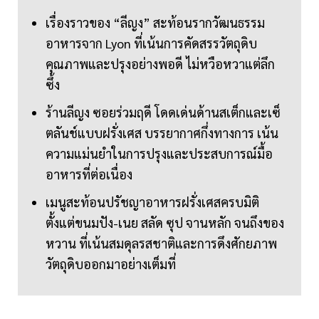
เรื่องราวของ “ลีญง” สะท้อนรากวัฒนธรรม
อาหารจาก Lyon ที่เน้นการคัดสรรวัตถุดิบ
คุณภาพและปรุงอย่างพอดี ไม่หวือหวาแต่ลึก
ซึ้ง
ร้านลีญง ซอยร่วมฤดี โดดเด่นด้านสเต็กและเซ็
ตลันช์แบบฝรั่งเศส บรรยากาศกึ่งทางการ เน้น
ความแม่นยำในการปรุงและประสบการณ์มื้อ
อาหารที่ต่อเนื่อง
เมนูสะท้อนปรัชญาอาหารฝรั่งเศสครบมิติ
ตั้งแต่ขนมปัง-เนย สลัด ซุป จานหลัก จนถึงของ
หวาน ที่เน้นสมดุลรสชาติและการดึงศักยภาพ
วัตถุดิบออกมาอย่างเต็มที่