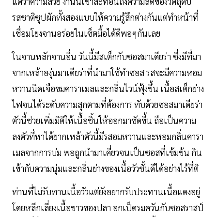
แต่ว่าความสวย งานนี้เขาสะท้อนถึงความสดของวัตถุดิบ
รสชาติซุปผักทั้งสองแบบให้ความรู้สึกต่างกันแต่ทำหน้าที่
เชื่อมโยงจานอร่อยในเซ็ตมื้อได้ดีพอๆกันเลย
ในจานหลักจานอื่น วันนี้มีสเต็กกับซอสมาเดียร่า ซึ่งมีที่มา
จากเหล้าองุ่นมาเดียร่าที่นำมาใช้ทำซอส รสจะมีความหอม
หวานนิดเจือขมคาราเมลและกลิ่นไวน์ฟุ้งขึ้น เนื้อสเต็กย่าง
ไฟจนได้ระดับความสุกตามที่ต้องการ ทับด้วยซอสมาเดียร่า
ตัวนี้ช่วยเพิ่มมิติให้เนื้อชิ้นให้ออกมาชัดขึ้น ถือเป็นความ
ลงตัวที่หาได้ยากเหล้าตัวนี้มีรสอมหวานและหอมกลิ่นคารา
เมลจากการบ่ม พอถูกนำมาเคี่ยวจนเป็นซอสที่เข้มข้น กิน
เข้ากับความนุ่มและกลิ่นย่างของเนื้อวัวชั้นดีได้อย่างไร้ที่ติ
ท่านที่ไม่รับทานเนื้อวัวแต่ยังอยากรับประทานเนื้อแดงอยู่
โดยหลีกเลี่ยงเนื้อขาวของปลา อกเป็ดรมควันกับซอสราสป์