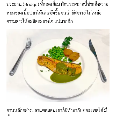
ประสาน (Bridge) ที่ยอดเยี่ยม ผักประหลาดนี่ช่วยดึงความ
หอมของเนื้อปลาให้เด่นชัดขึ้นจนน่าอัศจรรย์ ไม่เหลือ
ความคาวให้ตะขิดตะขวงใจ แน่มากอีก
จานหลักอย่างปลาแซลมอนเขาก็มีทำมากับซอสเพสโต้ มี