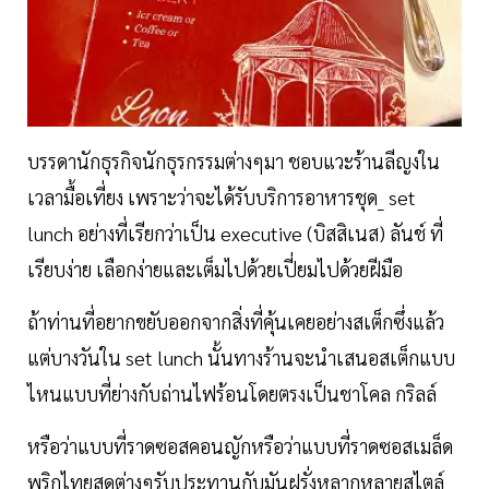
บรรดานักธุรกิจนักธุรกรรมต่างๆมา ชอบแวะร้านลีญงใน
เวลามื้อเที่ยง เพราะว่าจะได้รับบริการอาหารชุด_ set
lunch อย่างที่เรียกว่าเป็น executive (บิสสิเนส) ลันช์ ที่
เรียบง่าย เลือกง่ายและเต็มไปด้วยเปี่ยมไปด้วยฝีมือ
ถ้าท่านที่อยากขยับออกจากสิ่งที่คุ้นเคยอย่างสเต็กซึ่งแล้ว
แต่บางวันใน set lunch นั้นทางร้านจะนำเสนอสเต็กแบบ
ไหนแบบที่ย่างกับถ่านไฟร้อนโดยตรงเป็นชาโคล กริลล์
หรือว่าแบบที่ราดซอสคอนญักหรือว่าแบบที่ราดซอสเมล็ด
พริกไทยสดต่างๆรับประทานกับมันฝรั่งหลากหลายสไตล์