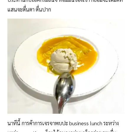
แสนจะตื่นตา ตื่นปาก
นาทีนี้ การค้าการเจรจาพบปะ business lunch ระหว่าง