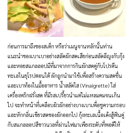
ก่อนการมาถึงของสเต็ก หรือว่าเมนูจานหลักนั้นท่าน
แนะนำของเบาเบาอย่างสลัดผักสดเสียก่อนสลัดลีญงกับกุ้ง
และหอยสแกลลอปมีที่มาจากการกินผักสดคู่กับโปรตีน
ทะเลในยุโรปตอนใต้ ผักถูกนำมาใช้เพื่อสร้างความสดชื่น
และเบาท้องในมื้ออาหาร น้ำสลัดใส (Vinaigrette) ใส่
เครื่องพริกฝรั่งสด ที่มีรสเปรี้ยวนำแต่ไม่แหลมคมจนเกิน
ไป จะทำหน้าที่เคลือบผิวผักอย่างบางเบาเพื่อชูความกรอบ
และหักกลิ่นเขียวสดของผักออกไป กุ้งทะเลเนื้อเด้งสู้ฟันคู่
กับสแกลลอปสีขาวนวลที่ผ่านไฟมาเพียงระดับที่พอดีให้