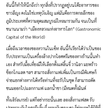
อันนี้ก็ทำให้นึกถึงว่า ทุกสิ่งที่ปรากฏอยู่บนโต๊ะอาหารของ
ชาวลีญง คงไม่ใช่เหตุบังเอิญ แต่มันคือการตกผลึกของ
ภูมิประเทศที่ความอุดมสมบูรณ์ไหลมารวมกัน จนเป็นที่
ขนานนามว่า “เมืองหลวงแห่งอาหารโลก” (Gastronomic
Capital of the World)
เมื่อถึงเวลาของของหวานในเซ็ท อันนี้ก็เรียกได้ว่าเป็นของ
รับประทานเป็นเครื่องล้างปากไอศครีมของทางร้านนั้นทำ
เอง สำหรับมื้อเที่ยงมีให้เลือกตั้งแต่ลิ้นจี่ วานิลา มะพร้าว
ช็อกโกแลต ฯลฯ สามารถสั่งกาแฟเพิ่มเป็นกรณีพิเศษก็
จ่ายแยกต่างหากได้หรือท่านที่จะรับในชุด ก็สามารถตัด
ขนมออกไปแลกกาแฟ แลกน้ำชา (มีหมดทั้งมินต์
ทั้งเอิร์ลเกรย์) แต่ก็อย่ากระนั้นเลย ลองสั่งกาแฟสด รับ
ประทานกับไอศกรีมลิ้นจี่ หอมมันของเขา ก็ย่อมจะได้มิติที่