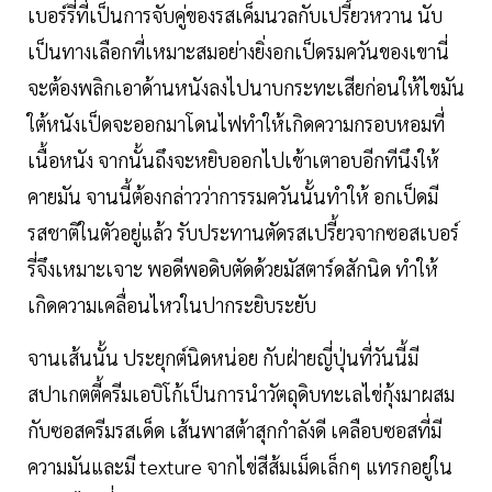
เบอร์รี่ที่เป็นการจับคู่ของรสเค็มนวลกับเปรี้ยวหวาน นับ
เป็นทางเลือกที่เหมาะสมอย่างยิ่งอกเป็ดรมควันของเขานี่
จะต้องพลิกเอาด้านหนังลงไปนาบกระทะเสียก่อนให้ไขมัน
ใต้หนังเป็ดจะออกมาโดนไฟทำให้เกิดความกรอบหอมที่
เนื้อหนัง จากนั้นถึงจะหยิบออกไปเข้าเตาอบอีกทีนึงให้
คายมัน จานนี้ต้องกล่าวว่าการรมควันนั้นทำให้ อกเป็ดมี
รสชาติในตัวอยู่แล้ว รับประทานตัดรสเปรี้ยวจากซอสเบอร์
รี่จึงเหมาะเจาะ พอดีพอดิบตัดด้วยมัสตาร์ดสักนิด ทำให้
เกิดความเคลื่อนไหวในปากระยิบระยับ
จานเส้นนั้น ประยุกต์นิดหน่อย กับฝ่ายญี่ปุ่นที่วันนี้มี
สปาเกตตี้ครีมเอบิโก้เป็นการนำวัตถุดิบทะเลไข่กุ้งมาผสม
กับซอสครีมรสเด็ด เส้นพาสต้าสุกกำลังดี เคลือบซอสที่มี
ความมันและมี texture จากไข่สีส้มเม็ดเล็กๆ แทรกอยู่ใน