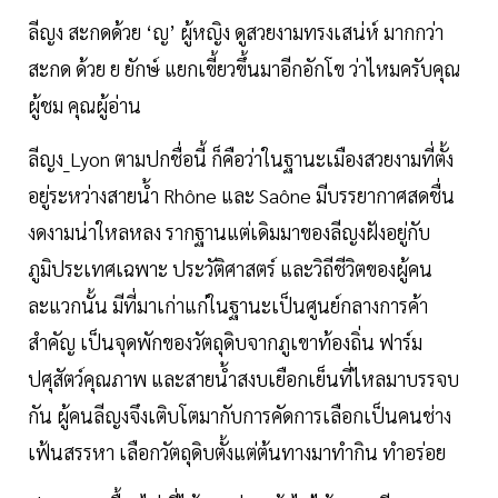
ลีญง สะกดด้วย ‘ญ’ ผู้หญิง ดูสวยงามทรงเสน่ห์ มากกว่า
สะกด ด้วย ย ยักษ์ แยกเขี้ยวขึ้นมาอีกอักโข ว่าไหมครับคุณ
ผู้ชม คุณผู้อ่าน
ลีญง_Lyon ตามปกชื่อนี้ ก็คือว่าในฐานะเมืองสวยงามที่ตั้ง
อยู่ระหว่างสายน้ำ Rhône และ Saône มีบรรยากาศสดชื่น
งดงามน่าใหลหลง รากฐานแต่เดิมมาของลีญงฝังอยู่กับ
ภูมิประเทศเฉพาะ ประวัติศาสตร์ และวิถีชีวิตของผู้คน
ละแวกนั้น มีที่มาเก่าแก่ในฐานะเป็นศูนย์กลางการค้า
สำคัญ เป็นจุดพักของวัตถุดิบจากภูเขาท้องถิ่น ฟาร์ม
ปศุสัตว์คุณภาพ และสายน้ำสงบเยือกเย็นที่ไหลมาบรรจบ
กัน ผู้คนลีญงจึงเติบโตมากับการคัดการเลือกเป็นคนช่าง
เฟ้นสรรหา เลือกวัตถุดิบตั้งแต่ต้นทางมาทำกิน ทำอร่อย