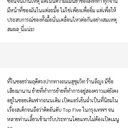
ซ้อนจนเกินเหตุ แต่เน้นความแม่นยำของสิ่งที่ทำ ทุกจาน
มีหน้าที่ของมันในแต่ละมื้อ ไม่ใช่เพียงเพื่ออิ่ม แต่เพื่อให้
ประสบการณ์ของทั้งมื้อนั่นเคลื่อนไหวต่อกันอย่างสมเหตุ
สมผล_นี่แน่ะ!
ที่ในซอยร่วมฤดีตรงปากทางถนนสุขุมวิท ร้านลีญง มีชื่อ
เสียงมานาน ย้ายที่ทำการย้ายที่ทำการอยู่สองคราวแต่ยังคง
อยู่ในซอยเดิมฟากถนนเดิม เปิดแอร์เย็นฉ่ำเป็นที่นิยมใน
เรื่องสเต็กจนถือว่าติดอันดับ Top Five ในกรุงเทพฯ จน
หลายท่านเลี้ยวเข้ามารับประทานโดยแทบไม่ต้องเปิดเมนู