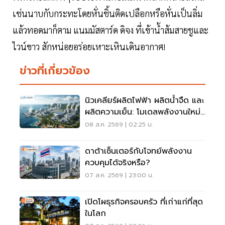
เช่นนาบกับกระทะโดยหั่นชิ้นติดเปลือกหรือหั่นเป็นลิ่ม
แล้วทอดมาก็ตาม แนมมัสตาร์ด ดิจง ที่เข้าน้ำส้มสายชูและ
ไวน์ขาว สักหน่อยอร่อยเหาะเหินเดินอากาศ!
ข่าวที่เกี่ยวข้อง
นิวเคลียร์ผลิตไฟฟ้า ผลิตน้ำจืด และ
ผลิตความเย็น: โมเดลพลังงานใหม่
สำหรับ AI Data Center แห่ง
08 ส.ค. 2569 | 02:25 น.
อนาคต
ดาต้าเซ็นเตอร์กับโจทย์พลังงาน
ควบคุมได้จริงหรือ?
07 ส.ค. 2569 | 23:00 น.
เปิดโผธุรกิจครอบครัว ที่เก่าแก่ที่สุด
ในโลก