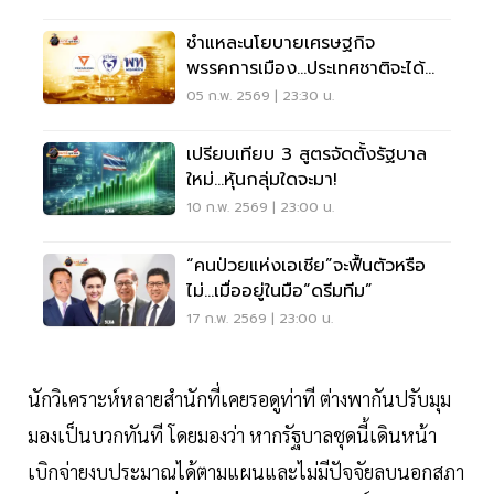
ชำแหละนโยบายเศรษฐกิจ
พรรคการเมือง...ประเทศชาติจะได้
อะไร!
05 ก.พ. 2569 | 23:30 น.
เปรียบเทียบ 3 สูตรจัดตั้งรัฐบาล
ใหม่...หุ้นกลุ่มใดจะมา!
10 ก.พ. 2569 | 23:00 น.
“คนป่วยแห่งเอเชีย”จะฟื้นตัวหรือ
ไม่...เมื่ออยู่ในมือ“ดรีมทีม”
17 ก.พ. 2569 | 23:00 น.
นักวิเคราะห์หลายสำนักที่เคยรอดูท่าที ต่างพากันปรับมุม
มองเป็นบวกทันที โดยมองว่า หากรัฐบาลชุดนี้เดินหน้า
เบิกจ่ายงบประมาณได้ตามแผนและไม่มีปัจจัยลบนอกสภา