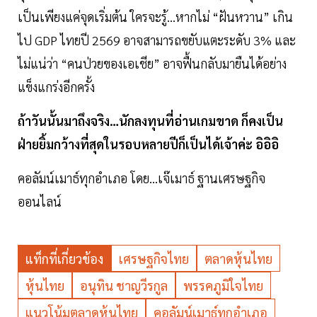
เป็นเพียงแค่จุดเริ่มต้น ใครจะรู้...หากไม่ “ฝันหวาน” เกิน
ไป GDP ไทยปี 2569 อาจสามารถขยับแตะระดับ 3% และ
ไม่แน่ว่า “คนป่วยของเอเชีย” อาจฟื้นกลับมายืนได้อย่าง
แข็งแกร่งอีกครั้ง
ถ้าวันนั้นมาถึงจริง…นักลงทุนที่อ่านเกมขาด ก็คงเป็น
ฝ่ายยิ้มกว้างที่สุดในรอบหลายปีก็เป็นได้เจ้าค่ะ อิอิอิ
คอลัมน์เมาธ์ทุกอำเภอ โดย...เจ๊เมาธ์ ฐานเศรษฐกิจ
ออนไลน์
แท็กที่เกี่ยวข้อง
เศรษฐกิจไทย
ตลาดหุ้นไทย
หุ้นไทย
อนุทิน ชาญวีรกูล
พรรคภูมิใจไทย
แนวโน้มตลาดหุ้นไทย
คอลัมน์เมาธ์ทุกอำเภอ