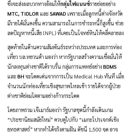
ซึ่งจะส่งผลบวกทางอ้อมให้
กลุ่มไฟแนนซ์
รายย่อยอย่าง
MTC, TIDLOR
และ
SAWAD
เพราะเมื่อลูกหนี้ต่างจังหวัด
มีรายได้มั่นคงขึ้น ความสามารถในการชำระหนี้ก็สูงขึ้น ช่วย
ลดปัญหาหนี้เสีย (NPL) ที่เคยเป็นโจทย์หินให้คลี่คลายลง
สุดท้ายในด้านความสัมพันธ์ระหว่างประเทศ และการท่อง
เที่ยว บล.หยวนต้า มองว่า หากรัฐบาลสร้างความเชื่อมั่นให้
นักลงทุนต่างชาติได้ราบรื่น กลุ่มการแพทย์อย่าง
BDMS
และ
BH
จะโดดเด่นจากการเป็น Medical Hub ทันที เมื่อ
จำนวนนักท่องเที่ยวเชิงสุขภาพไหลเข้า รายได้จากผู้ป่วย
ต่างชาติย่อมโตตามอย่างก้าวกระโดด
โดยภาพรวม เจ๊เมาธ์มองว่า รัฐบาลชุดนี้กำลังเดินเกม
“ประชานิยมสมัยใหม่” ควบคู่ไปกับ “เมกะโปรเจกต์เชิง
ยุทธศาสตร์” หากทำได้จริงตามฝัน ดัชนี 1,500 จุด อาจ