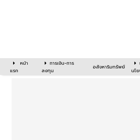
หน้า
การเงิน-การ
อสังหาริมทรัพย์
แรก
ลงทุน
นโย