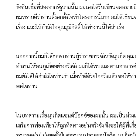
วัคซีนเข็มที่สองจากรัฐบาลนั้น ผมเองได้รีบเขียนจดหมายถึงค
ผมทราบดีว่าท่านตั้งอกตั้งใจทำโครงการนี้มาก ผมได้เขี
เรื่อง และให้กำลังใจคุณภูมิกิตติ์ ให้ทำงานนี้ให้สำเร็จ
นอกจากนี้ผมก็ได้ขอพบท่านผู้ว่าราชการจังหวัดภูเก็ต คุณณรง
ทำงานให้คนภูเก็ตอย่างจริงจัง ผมก็ได้พบและทานอาหารค่ำ
ผมยังได้ให้กำลังใจท่านว่า เมื่อทำดีด้วยใจจริงแล้ว ขอใ
พอใจท่าน
ในบทความเรื่องภูเก็ตแซนด์บ๊อกซ์ของผมนั้น ผมเป็นห่วงเ
เสริมการท่องเที่ยวให้ถูกทิศทางอย่างจริงจัง จึงขอให้ผู้ท
ระบาดอย่างไม่หยุดยั้งมีแต่จะบานปลายของโควิด-19 ก็หนั