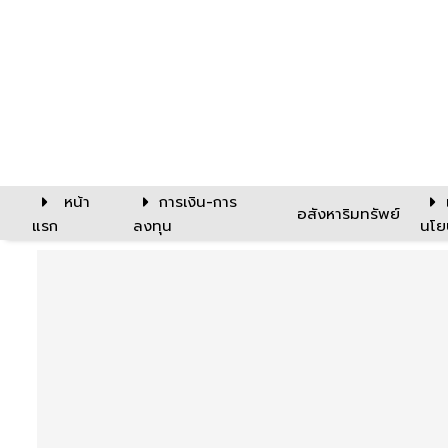
หน้า
การเงิน-การ
อสังหาริมทรัพย์
แรก
ลงทุน
นโย