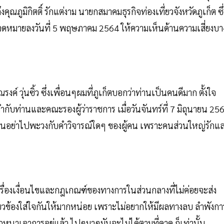
ุณภูมิกิตติ์ รักแต่งาม นายกสมาคมธุรกิจท่องเที่ยวจังหวัดภูเก็ต ซึ่
ยนจดหมายลงวันที่ 5 พฤษภาคม 2564 ให้ความเห็นด้านความเสี่ยงบา
ค์ วุ่นซิ้ว ซึ่งเพื่อนๆผมที่ภูเก็ตบอกว่าท่านเป็นคนดีมาก ตั้งใจ
กับท่านและคณะรองผู้ว่าราชการ เมื่อวันจันทร์ที่ 7 มิถุนายน 25
ห้ท่านอย่าไปพะวงกับคำวิจารณ์ใดๆ ของผู้คน เพราะคนส่วนใหญ่รักแ
รื่องเงื่อนไขและกฎเกณฑ์ของทางการในส่วนกลางที่ไม่ค่อยจะส่ง
ี่เกี่ยวข้องใส่ใจกันให้มากหน่อย เพราะไม่อยากให้มีผลทางลบ ลำพังกา
กหนาเอาการอยู่แล้ว ไปๆมาๆมันจะไม่ได้ตามที่คาด ก็เท่านั้น