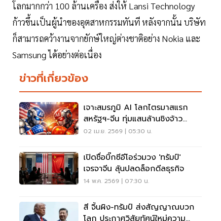
โลกมากกว่า 100 ล้านเครื่อง ส่งให้ Lansi Technology
ก้าวขึ้นเป็นผู้นำของอุตสาหกรรมทันที หลังจากนั้น บริษัท
ก็สามารถคว้างานจากยักษ์ใหญ่ต่างชาติอย่าง Nokia และ
Samsung ได้อย่างต่อเนื่อง
ข่าวที่เกี่ยวข้อง
เจาะสมรภูมิ AI โลกไตรมาสแรก
สหรัฐฯ-จีน ทุ่มแสนล้านชิงจ้าว
เทคโนโลยี
02 เม.ย. 2569 | 05:30 น.
เปิดชื่อบิ๊กซีอีโอร่วมวง 'ทรัมป์'
เจรจาจีน ลุ้นปลดล็อกดีลธุรกิจ
14 พ.ค. 2569 | 07:30 น.
สี จิ้นผิง-ทรัมป์ ส่งสัญญาณบวก
โลก ประกาศวิสัยทัศน์ใหม่ความ