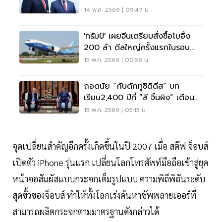
สัมพันธ์จีน-สหรัฐฯ
14 พ.ค. 2569 | 09:47 น.
'ทรัมป์' เผยจีนเตรียมสั่งซื้อโบอิ้ง
200 ลำ ดีลใหญ่ครั้งแรกในรอบ
เกือบทศวรรษ
15 พ.ค. 2569 | 00:58 น.
ถอดนัย “กับดักทูซิดิดีส” บท
เรียน2,400 ปีที่ “สี จิ้นผิง” เตือน
“ทรัมป์” กลางกรุงปักกิ่ง
15 พ.ค. 2569 | 05:15 น.
จุดเปลี่ยนสำคัญอีกครั้งเกิดขึ้นในปี 2007 เมื่อ สตีฟ จ็อบส์
เปิดตัว iPhone รุ่นแรก เปลี่ยนโลกโทรศัพท์มือถือเข้าสู่ยุค
หน้าจอสัมผัสแบบกระจกเต็มรูปแบบ ความพิถีพิถันระดับ
สุดขั้วของจ็อบส์ ทำให้ทั้งโลกเร่งค้นหาซัพพลายเออร์ที่
สามารถผลิตกระจกตามมาตรฐานดังกล่าวได้