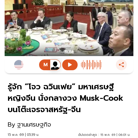
รู้จัก “โจว ฉวินเฟย” มหาเศรษฐี
หญิงจีน นั่งกลางวง Musk-Cook
บนโต๊ะเจรจาสหรัฐ-จีน
By
ฐานเศรษฐกิจ
15 พ.ค. 69 | 05:39 น.
อัปเดตล่าสุด :
15 พ.ค. 69 | 06:01 น.