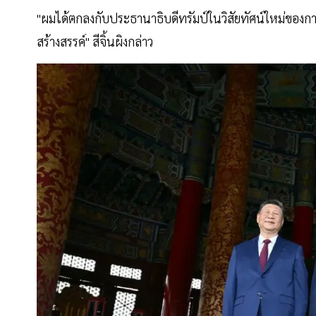
"ผมได้ตกลงกับประธานาธิบดีทรัมป์ในวิสัยทัศน์ใหม่ของการ
สร้างสรรค์" สีจิ้นผิงกล่าว