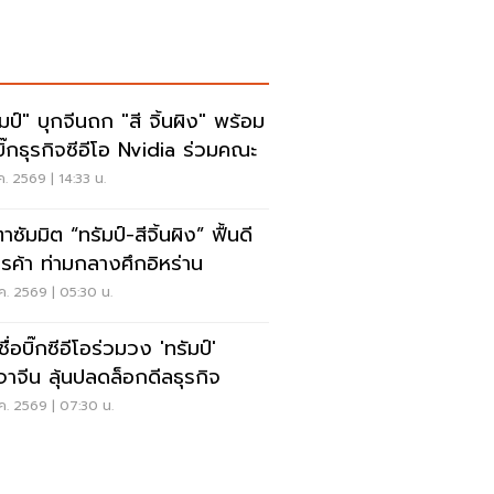
ัมป์" บุกจีนถก "สี จิ้นผิง" พร้อม
บิ๊กธุรกิจซีอีโอ Nvidia ร่วมคณะ
ค. 2569 | 14:33 น.
าซัมมิต “ทรัมป์-สีจิ้นผิง” ฟื้นดี
รค้า ท่ามกลางศึกอิหร่าน
ค. 2569 | 05:30 น.
ชื่อบิ๊กซีอีโอร่วมวง 'ทรัมป์'
จาจีน ลุ้นปลดล็อกดีลธุรกิจ
ค. 2569 | 07:30 น.