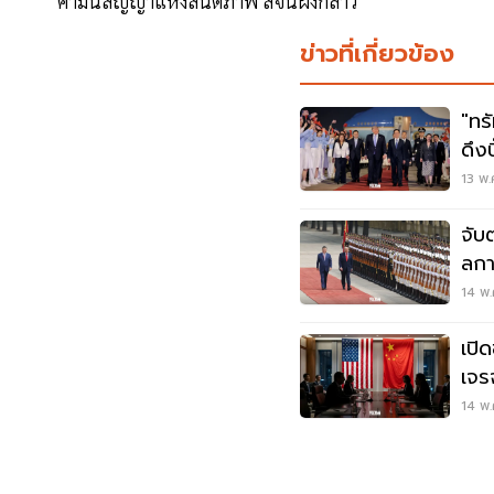
คำมั่นสัญญาแห่งสันติภาพ สีจิ้นผิงกล่าว
ข่าวที่เกี่ยวข้อง
"ทร
ดึง
13 พ.
จับต
ลกา
14 พ.
เปิด
เจร
14 พ.