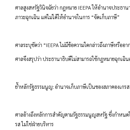
ศาลสูงสหรัฐวินิจฉัยว่า กฎหมาย IEEPA ให้อำนาจประธา
ภาวะฉุกเฉิน แต่ไม่ได้ให้อำนาจในการ “จัดเก็บภาษี”
ศาลระบุชัดว่า “IEEPA ไม่มีข้อความใดกล่าวถึงภาษีหรืออ
ศาลจึงสรุปว่า ประธานาธิบดีไม่สามารถใช้กฎหมายฉุกเฉ
ย้ำหลักรัฐธรรมนูญ: อำนาจเก็บภาษีเป็นของสภาคองเกรส
ศาลอ้างถึงหลักการสำคัญตามรัฐธรรมนูญสหรัฐ ซึ่งกำหนด
รส ไม่ใช่ฝ่ายบริหาร