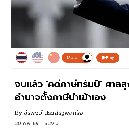
Play
จบแล้ว 'คดีภาษีทรัมป์' ศาลสู
อำนาจตั้งภาษีนำเข้าเอง
By
จีรพงษ์ ประเสริฐพลกรัง
20 ก.พ. 69 | 15:29 น.