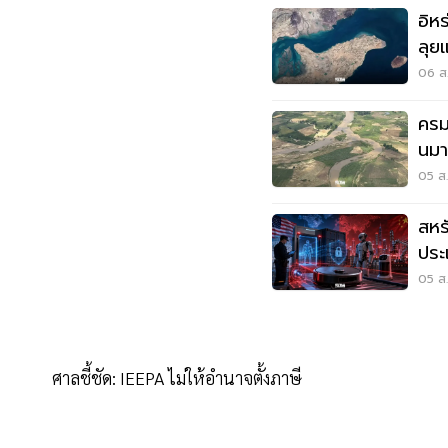
อิห
ลุยแ
06 ส.
ครม
นมา
แด
05 ส.
สหร
ประ
ด้ว
05 ส.
ศาลชี้ชัด: IEEPA ไม่ให้อำนาจตั้งภาษี