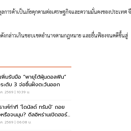
ุลการค้าเป็นภัยคุกคามต่อเศรษฐกิจและความมั่นคงของประเทศ จึ
ทำดังกล่าวเกินขอบเขตอำนาจตามกฎหมาย และยื่นฟ้องจนคดีขึ้นสู่
เพิ่มรับมือ “พายุไต้ฝุ่นดอลฟิน”
ระดับ 3 จ่อขึ้นฝั่งตะวันออก
ค. 2569 | 10:39 น.
ราะห์ท่าที 'โดนัลด์ ทรัมป์' ถอย
งหรือจนมุม? ดีลอิหร่านเปิดฮอร์
ค. 2569 | 06:08 น.