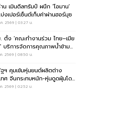
ร่าน เมินดีลทรัมป์ ผนึก 'โอมาน'
บ่งเปอร์เซ็นต์เก็บค่าผ่านฮอร์มุซ
ค. 2569 | 03:27 น.
. ตั้ง 'คณะทำงานร่วม ไทย–เมีย
' บริการจัดการคุณภาพน้ำข้าม
น
ค. 2569 | 08:50 น.
ัฐฯ คุมเข้มหุ่นยนต์ผลิตต่าง
เทศ จีนกระทบหนัก-หุ่นดูดฝุ่นโดน
ย
ค. 2569 | 02:52 น.