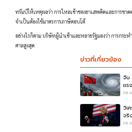
ทรัมป์ให้เหตุผลว่า การไหลเข้าของยาเสพติดและการขาดด
จำเป็นต้องใช้มาตรการภาษีตอบโต้
อย่างไรก็ตาม บริษัทผู้นำเข้าและหลายรัฐมองว่า การกระ
ศาลสูงสุด
ข่าวที่เกี่ยวข้อง
จีน 
แรง
08 ส.
วิเค
จริ
มุซ
06 ส.