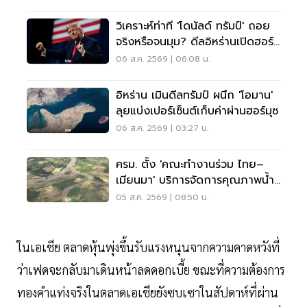
วิเคราะห์ท่าที 'โดนัลด์ ทรัมป์' ถอย
จริงหรือจนมุม? ดีลอิหร่านเปิดฮอร์
มุซ
06 ส.ค. 2569 | 06:08 น.
อิหร่าน เมินดีลทรัมป์ ผนึก 'โอมาน'
ลุยแบ่งเปอร์เซ็นต์เก็บค่าผ่านฮอร์มุซ
06 ส.ค. 2569 | 03:27 น.
ครม. ตั้ง 'คณะทำงานร่วม ไทย–
เมียนมา' บริการจัดการคุณภาพน้ำ
ข้ามแดน
05 ส.ค. 2569 | 08:50 น.
ในเอเชีย ตลาดหุ้นพุ่งขึ้นรับแรงหนุนจากความคาดหวังที่
ว่าเฟดจะกลับมาเดินหน้าลดดอกเบี้ย ขณะที่ความต้องการ
ทองคำแท่งจริงในตลาดเอเชียยังซบเซาในสัปดาห์ที่ผ่าน