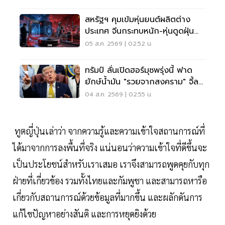
สหรัฐฯ คุมเข้มหุ่นยนต์ผลิตต่าง
ประเทศ จีนกระทบหนัก-หุ่นดูดฝุ่น
โดนด้วย
05 ส.ค. 2569 | 02:52 น.
ทรัมป์ ลั่นเปิดฮอร์มุซพรุ่งนี้ ฟาด
ยักษ์น้ำมัน "รวยจากสงคราม" จี้ลด
ราคาด่วน
04 ส.ค. 2569 | 02:55 น.
ทูตญี่ปุ่นเล่าว่า จากความรู้และความเข้าใจสถานการณ์ที่
ได้มาจากการลงพื้นที่จริง แน่นอนว่าความเข้าใจที่ดีขึ้นจะ
เป็นประโยชน์สำหรับเราเสมอ เราจึงสามารถพูดคุยกับทุก
ฝ่ายที่เกี่ยวข้อง รวมทั้งไทยและกัมพูชา และสามารถหารือ
เกี่ยวกับสถานการณ์ด้วยข้อมูลที่มากขึ้น และผลักดันการ
แก้ไขปัญหาอย่างสันติ และการหยุดยิงด้วย