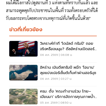
ผมได้มีโอกาสไปดูสถานที่ 3 แห่งตามที่ทราบกันแล้ว และ
สามารถพูดคุยกับประชาชนในพื้นที่ รวมทั้งครอบครัวที่ได้
รับผลกระทบโดยตรงจากเหตุการณ์ที่เกิดขึ้นนั้นด้วย"
ข่าวที่เกี่ยวข้อง
วิเคราะห์ท่าที 'โดนัลด์ ทรัมป์' ถอย
จริงหรือจนมุม? ดีลอิหร่านเปิดฮอร์
มุซ
06 ส.ค. 2569 | 06:08 น.
อิหร่าน เมินดีลทรัมป์ ผนึก 'โอมาน'
ลุยแบ่งเปอร์เซ็นต์เก็บค่าผ่านฮอร์มุซ
06 ส.ค. 2569 | 03:27 น.
ครม. ตั้ง 'คณะทำงานร่วม ไทย–
เมียนมา' บริการจัดการคุณภาพน้ำ
ข้ามแดน
05 ส.ค. 2569 | 08:50 น.