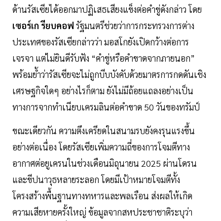
ด้านรัสเซียได้ออกมาปฏิเสธเสียงแข็งต่อคำขู่ดังกล่าว โดย
เซอร์เก รียบคอฟ
รัฐมนตรีช่วยว่าการกระทรวงการต่าง
ประเทศของรัสเซียกล่าวว่า มอสโกยังเปิดกว้างต่อการ
เจรจา แต่ไม่ยินดีรับฟัง “คำขู่หรือคำขาดจากภายนอก”
พร้อมย้ำว่ารัสเซียจะไม่ถูกบีบบังคับด้วยมาตรการกดดันเชิง
เศรษฐกิจใดๆ อย่างไรก็ตาม ยังไม่มีถ้อยแถลงอย่างเป็น
ทางการจากทำเนียบเครมลินต่อคำขาด 50 วันของทรัมป์
ขณะเดียวกัน ความตึงเครียดในสนามรบยังคงรุนแรงขึ้น
อย่างต่อเนื่อง โดยรัสเซียเพิ่มความถี่ของการโจมตีทาง
อากาศต่อยูเครนในช่วงเดือนมิถุนายน 2025 ผ่านโดรน
และขีปนาวุธหลายระลอก โดยมีเป้าหมายโจมตีทั้ง
โครงสร้างพื้นฐานทางทหารและพลเรือน ส่งผลให้เกิด
ความเสียหายครั้งใหญ่ ข้อมูลจากสหประชาชาติระบุว่า