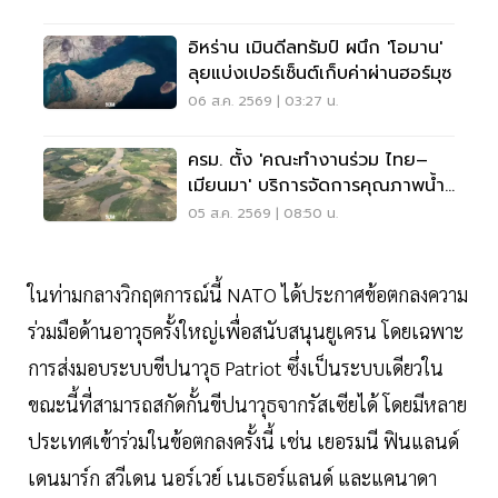
อิหร่าน เมินดีลทรัมป์ ผนึก 'โอมาน'
ลุยแบ่งเปอร์เซ็นต์เก็บค่าผ่านฮอร์มุซ
06 ส.ค. 2569 | 03:27 น.
ครม. ตั้ง 'คณะทำงานร่วม ไทย–
เมียนมา' บริการจัดการคุณภาพน้ำ
ข้ามแดน
05 ส.ค. 2569 | 08:50 น.
ในท่ามกลางวิกฤตการณ์นี้ NATO ได้ประกาศข้อตกลงความ
ร่วมมือด้านอาวุธครั้งใหญ่เพื่อสนับสนุนยูเครน โดยเฉพาะ
การส่งมอบระบบขีปนาวุธ Patriot ซึ่งเป็นระบบเดียวใน
ขณะนี้ที่สามารถสกัดกั้นขีปนาวุธจากรัสเซียได้ โดยมีหลาย
ประเทศเข้าร่วมในข้อตกลงครั้งนี้ เช่น เยอรมนี ฟินแลนด์
เดนมาร์ก สวีเดน นอร์เวย์ เนเธอร์แลนด์ และแคนาดา