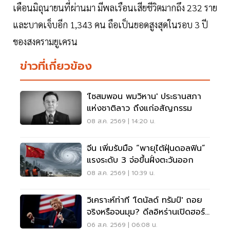
เดือนมิถุนายนที่ผ่านมา มีพลเรือนเสียชีวิตมากถึง 232 ราย
และบาดเจ็บอีก 1,343 คน ถือเป็นยอดสูงสุดในรอบ 3 ปี
ของสงครามยูเครน
ข่าวที่เกี่ยวข้อง
'ไซสมพอน พมวิหาน' ประธานสภา
แห่งชาติลาว ถึงแก่อสัญกรรม
08 ส.ค. 2569 | 14:20 น.
จีน เพิ่มรับมือ “พายุไต้ฝุ่นดอลฟิน”
แรงระดับ 3 จ่อขึ้นฝั่งตะวันออก
08 ส.ค. 2569 | 10:39 น.
วิเคราะห์ท่าที 'โดนัลด์ ทรัมป์' ถอย
จริงหรือจนมุม? ดีลอิหร่านเปิดฮอร์
มุซ
06 ส.ค. 2569 | 06:08 น.