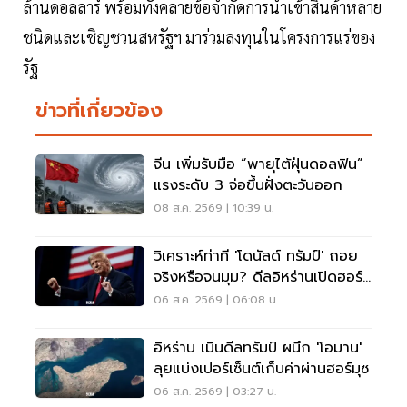
ล้านดอลลาร์ พร้อมทั้งคลายข้อจำกัดการนำเข้าสินค้าหลาย
ชนิดและเชิญชวนสหรัฐฯ มาร่วมลงทุนในโครงการแร่ของ
รัฐ
ข่าวที่เกี่ยวข้อง
จีน เพิ่มรับมือ “พายุไต้ฝุ่นดอลฟิน”
แรงระดับ 3 จ่อขึ้นฝั่งตะวันออก
08 ส.ค. 2569 | 10:39 น.
วิเคราะห์ท่าที 'โดนัลด์ ทรัมป์' ถอย
จริงหรือจนมุม? ดีลอิหร่านเปิดฮอร์
มุซ
06 ส.ค. 2569 | 06:08 น.
อิหร่าน เมินดีลทรัมป์ ผนึก 'โอมาน'
ลุยแบ่งเปอร์เซ็นต์เก็บค่าผ่านฮอร์มุซ
06 ส.ค. 2569 | 03:27 น.