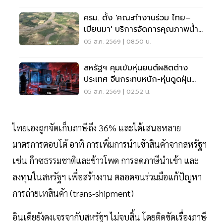
ครม. ตั้ง 'คณะทำงานร่วม ไทย–
เมียนมา' บริการจัดการคุณภาพน้ำ
ข้ามแดน
05 ส.ค. 2569 | 08:50 น.
สหรัฐฯ คุมเข้มหุ่นยนต์ผลิตต่าง
ประเทศ จีนกระทบหนัก-หุ่นดูดฝุ่น
โดนด้วย
05 ส.ค. 2569 | 02:52 น.
ไทยเองถูกจัดเก็บภาษีถึง 36% และได้เสนอหลาย
มาตรการตอบโต้ อาทิ การเพิ่มการนำเข้าสินค้าจากสหรัฐฯ
เช่น ก๊าซธรรมชาติและข้าวโพด การลดภาษีนำเข้า และ
ลงทุนในสหรัฐฯ เพื่อสร้างงาน ตลอดจนร่วมมือแก้ปัญหา
การถ่ายเทสินค้า (trans-shipment)
อินเดียยังคงเจรจากับสหรัฐฯ ไม่จบสิ้น โดยติดขัดเรื่องภาษี