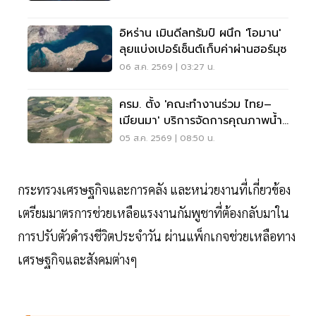
อิหร่าน เมินดีลทรัมป์ ผนึก 'โอมาน'
ลุยแบ่งเปอร์เซ็นต์เก็บค่าผ่านฮอร์มุซ
06 ส.ค. 2569 | 03:27 น.
ครม. ตั้ง 'คณะทำงานร่วม ไทย–
เมียนมา' บริการจัดการคุณภาพน้ำ
ข้ามแดน
05 ส.ค. 2569 | 08:50 น.
กระทรวงเศรษฐกิจและการคลัง และหน่วยงานที่เกี่ยวข้อง
เตรียมมาตรการช่วยเหลือแรงงานกัมพูชาที่ต้องกลับมาใน
การปรับตัวดำรงชีวิตประจำวัน ผ่านแพ็กเกจช่วยเหลือทาง
เศรษฐกิจและสังคมต่างๆ