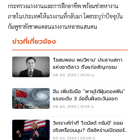
กระทรวงแรงงานและการฝึกอาชีพ พร้อมช่วยหางาน
ภายในประเทศให้แรงงานที่กลับมา โดยระบุว่าปัจจุบัน
กัมพูชายังขาดแคลนแรงงานหลายแสนคน
ข่าวที่เกี่ยวข้อง
'ไซสมพอน พมวิหาน' ประธานสภา
แห่งชาติลาว ถึงแก่อสัญกรรม
08 ส.ค. 2569 | 14:20 น.
จีน เพิ่มรับมือ “พายุไต้ฝุ่นดอลฟิน”
แรงระดับ 3 จ่อขึ้นฝั่งตะวันออก
08 ส.ค. 2569 | 10:39 น.
วิเคราะห์ท่าที 'โดนัลด์ ทรัมป์' ถอย
จริงหรือจนมุม? ดีลอิหร่านเปิดฮอร์
มุซ
06 ส.ค. 2569 | 06:08 น.