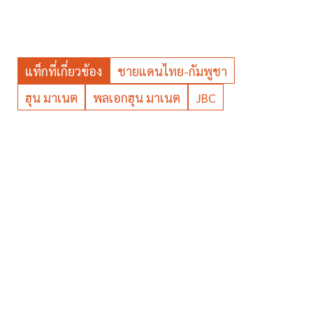
แท็กที่เกี่ยวข้อง
ชายแดนไทย-กัมพูชา
ฮุน มาเนต
พลเอกฮุน มาเนต
JBC