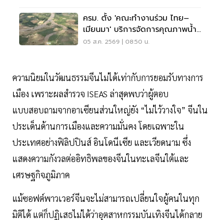
ครม. ตั้ง 'คณะทำงานร่วม ไทย–
เมียนมา' บริการจัดการคุณภาพน้ำ
ข้ามแดน
05 ส.ค. 2569 | 08:50 น.
ความนิยมในวัฒนธรรมจีนไม่ได้เท่ากับการยอมรับทางการ
เมือง เพราะผลสำรวจ ISEAS ล่าสุดพบว่าผู้ตอบ
แบบสอบถามจากอาเซียนส่วนใหญ่ยัง “ไม่ไว้วางใจ” จีนใน
ประเด็นด้านการเมืองและความมั่นคง โดยเฉพาะใน
ประเทศอย่างฟิลิปปินส์ อินโดนีเซีย และเวียดนาม ซึ่ง
แสดงความกังวลต่ออิทธิพลของจีนในทะเลจีนใต้และ
เศรษฐกิจภูมิภาค
แม้ซอฟต์พาวเวอร์จีนจะไม่สามารถเปลี่ยนใจผู้คนในทุก
มิติได้ แต่ก็ปฏิเสธไม่ได้ว่าอุตสาหกรรมบันเทิงจีนได้กลาย