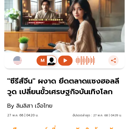
"ซีรีส์จีน" ผงาด ยึดตลาดแซงฮอลลี
วูด เปลี่ยนขั้วเศรษฐกิจบันเทิงโลก
By
ลินลิสา เจือไทย
27 พ.ค. 68 | 04:20 น.
อัปเดตล่าสุด :
27 พ.ค. 68 | 04:39 น.