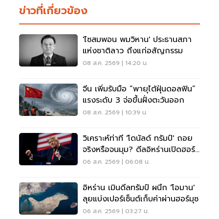
ข่าวที่เกี่ยวข้อง
'ไซสมพอน พมวิหาน' ประธานสภา
แห่งชาติลาว ถึงแก่อสัญกรรม
08 ส.ค. 2569 | 14:20 น.
จีน เพิ่มรับมือ “พายุไต้ฝุ่นดอลฟิน”
แรงระดับ 3 จ่อขึ้นฝั่งตะวันออก
08 ส.ค. 2569 | 10:39 น.
วิเคราะห์ท่าที 'โดนัลด์ ทรัมป์' ถอย
จริงหรือจนมุม? ดีลอิหร่านเปิดฮอร์
มุซ
06 ส.ค. 2569 | 06:08 น.
อิหร่าน เมินดีลทรัมป์ ผนึก 'โอมาน'
ลุยแบ่งเปอร์เซ็นต์เก็บค่าผ่านฮอร์มุซ
06 ส.ค. 2569 | 03:27 น.