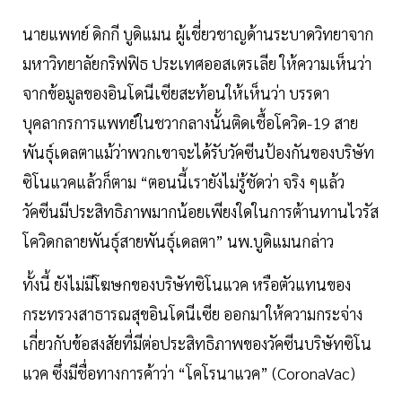
นายแพทย์ ดิกกี บูดิแมน ผู้เชี่ยวชาญด้านระบาดวิทยาจาก
มหาวิทยาลัยกริฟฟิธ ประเทศออสเตรเลีย ให้ความเห็นว่า
จากข้อมูลของอินโดนีเซียสะท้อนให้เห็นว่า บรรดา
บุคลากรการแพทย์ในชวากลางนั้นติดเชื้อโควิด-19 สาย
พันธุ์เดลตาแม้ว่าพวกเขาจะได้รับวัคซีนป้องกันของบริษัท
ซิโนแวคแล้วก็ตาม “ตอนนี้เรายังไม่รู้ชัดว่า จริง ๆแล้ว
วัคซีนมีประสิทธิภาพมากน้อยเพียงใดในการต้านทานไวรัส
โควิดกลายพันธุ์สายพันธุ์เดลตา” นพ.บูดิแมนกล่าว
ทั้งนี้ ยังไม่มีโฆษกของบริษัทซิโนแวค หรือตัวแทนของ
กระทรวงสาธารณสุขอินโดนีเซีย ออกมาให้ความกระจ่าง
เกี่ยวกับข้อสงสัยที่มีต่อประสิทธิภาพของวัคซีนบริษัทซิโน
แวค ซึ่งมีชื่อทางการค้าว่า “โคโรนาแวค” (CoronaVac)