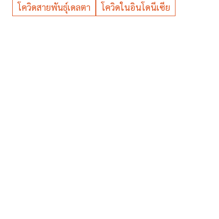
โควิดสายพันธุ์เดลตา
โควิดในอินโดนีเซีย