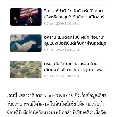
วิเคราะห์ท่าที 'โดนัลด์ ทรัมป์' ถอย
จริงหรือจนมุม? ดีลอิหร่านเปิดฮอร์
มุซ
06 ส.ค. 2569 | 06:08 น.
อิหร่าน เมินดีลทรัมป์ ผนึก 'โอมาน'
ลุยแบ่งเปอร์เซ็นต์เก็บค่าผ่านฮอร์มุซ
06 ส.ค. 2569 | 03:27 น.
ครม. ตั้ง 'คณะทำงานร่วม ไทย–
เมียนมา' บริการจัดการคุณภาพน้ำ
ข้ามแดน
05 ส.ค. 2569 | 08:50 น.
เลนนี เอคาวาตี จาก laporCOVID-19 ซึ่งเก็บข้อมูลเกี่ยว
กับสถานการณ์โควิด-19 ในอินโดนีเซีย ให้ความเห็นว่า
ผู้คนที่รับมือกับโควิดมาจนเหนื่อยล้า มีทัศนคติว่าเมื่อฉีด