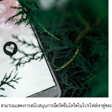
ัน สามารถแสดงการสนับสนุนการฉีดวัคซีนโควิดในโปรไฟล์หาคู่ของ