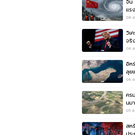
จีน 
แรง
08 ส.
วิเค
จริ
มุซ
06 ส.
อิห
ลุยแ
06 ส.
ครม
นมา
แด
05 ส.
สหร
ประ