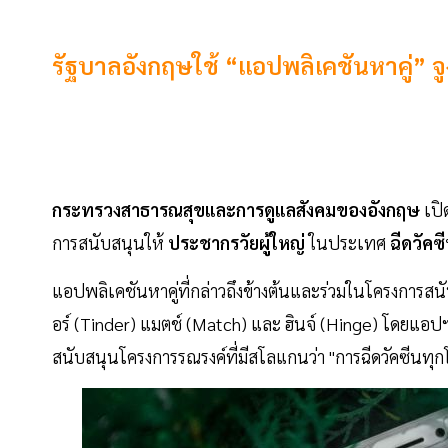
รัฐบาลอังกฤษใช้ “แอปพลิเคชันหาคู่” 
กระทรวงสาธารณสุขและการดูแลสังคมของอังกฤษ
เปิ
การสนับสนุนให้
ประชากรวัยผู้ใหญ่
ในประเทศ
ฉีดวัคซ
แอปพลิเคชันหาคู่ที่กล่าวถึงข้างต้นและร่วมในโครงการสน
อร์ (Tinder) แมตช์ (Match) และ ฮินจ์ (Hinge) โดยแอปฯเ
สนับสนุนโครงการรณรงค์ที่มีสโลแกนว่า "การฉีดวัคซีนทุก