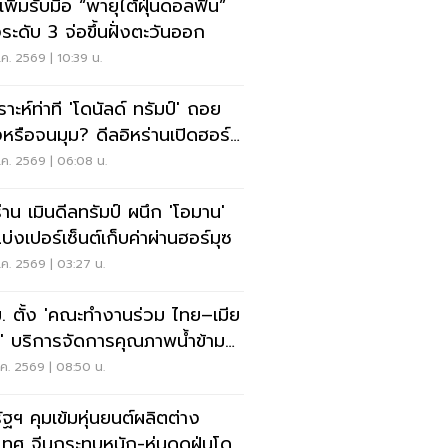
เพิ่มรับมือ “พายุไต้ฝุ่นดอลฟิน”
ระดับ 3 จ่อขึ้นฝั่งตะวันออก
ค. 2569 | 10:39 น.
ราะห์ท่าที 'โดนัลด์ ทรัมป์' ถอย
งหรือจนมุม? ดีลอิหร่านเปิดฮอร์
ค. 2569 | 06:08 น.
ร่าน เมินดีลทรัมป์ ผนึก 'โอมาน'
บ่งเปอร์เซ็นต์เก็บค่าผ่านฮอร์มุซ
ค. 2569 | 03:27 น.
. ตั้ง 'คณะทำงานร่วม ไทย–เมีย
' บริการจัดการคุณภาพน้ำข้าม
น
ค. 2569 | 08:50 น.
ัฐฯ คุมเข้มหุ่นยนต์ผลิตต่าง
เทศ จีนกระทบหนัก-หุ่นดูดฝุ่นโดน