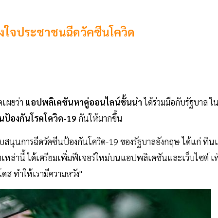
จูงใจประชาชนฉีดวัคซีนโควิด
ดเผยว่า
แอปพลิเคชันหาคู่ออนไลน์ชั้นนำ
ได้ร่วมมือกับรัฐบาล ใ
ีนป้องกันโรคโควิด-19
กันให้มากขึ้น
ับสนุนการฉีดวัคซีนป้องกันโควิด-19 ของรัฐบาลอังกฤษ ได้แก่ ทิน
หล่านี้ ได้เตรียมเพิ่มฟีเจอร์ใหม่บนแอปพลิเคชันและเว็บไซต์ เพ
โดส ทำให้เรามีความหวัง"