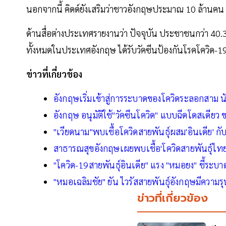
นอกจากนี้ คิดด์ยังเสริมว่าชาวอังกฤษประมาณ 10 ล้านคน 
ด้านสื่อต่างประเทศรายงานว่า ปัจจุบัน ประชาชนกว่า 40.
ทั้งหมดในประเทศอังกฤษ ได้รับวัคซีนป้องกันโรคโควิด-1
ข่าวที่เกี่ยวข้อง
อังกฤษเริ่มเข้าสู่การระบาดของโควิดระลอกสาม 
อังกฤษ อนุมัติใช้"วัคซีนโควิด" แบบฉีดโดสเดียว 
"เวียดนาม"พบเชื้อโควิดสายพันธุ์ผสม'อินเดีย' กั
สาธารณสุขอังกฤษเผยพบเชื้อ'โควิดสายพันธุ์ไท
"โควิด-19สายพันธุ์อินเดีย" แรง "หมอยง" ชี้ระบ
"หมอเฉลิมชัย" ยัน ไวรัสสายพันธุ์อังกฤษมีความรุน
ข่าวที่เกี่ยวข้อง