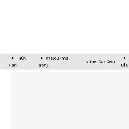
หน้า
การเงิน-การ
อสังหาริมทรัพย์
แรก
ลงทุน
นโย