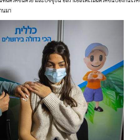
่ผ่านมา