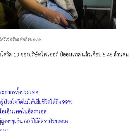
ด้รับวัคซีนแล้วเกือบ 60%
รคโควิด-19 ของบริษัทไฟเซอร์-บิออนเทค แล้วเกือบ 5.46 ล้านคน
ประชากรทั้งประเทศ
้ป่วยโควิดไม่ให้เสียชีวิตได้ถึง 99%
ไบโอเอ็นเทคในอิสราเอล
สูงอายุเกิน 60 ปีมีอัตราป่วยลดลง
่จบ”