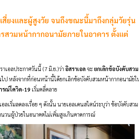
สี่ยงและผู้สูงวัย จนถึงขณะนี้มาถึงกลุ่มวัยรุ่น
การสวมหน้ากากอนามัยภายในอาคาร ตั้งแต่
เอลประกาศวันนี้ (7 มิ.ย.)ว่า
อิสราเอล
จะ
ยกเลิกข้อบังคับสวม
็นต้นไป หลังจากที่ก่อนหน้านี้ได้ยกเลิกข้อบังคับสวมหน้ากากอนามัยใ
ารณ์โควิด-19
เริ่มคลี่คลาย
อลเริ่มลดลงเรื่อย ๆ ดังนั้น นายเอลเดนสไตน์ระบุว่า ข้อบังคับสวม
วนผู้ป่วยในอนาคตไม่เพิ่มสูงเกินคาดการณ์