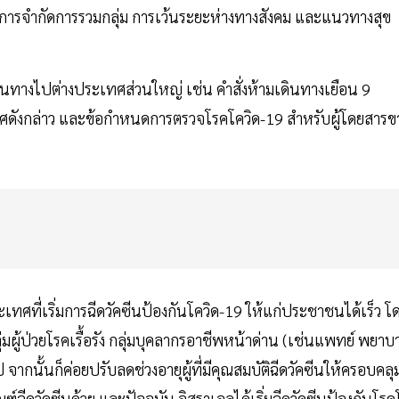
ทิ การจำกัดการรวมกลุ่ม การเว้นระยะห่างทางสังคม และแนวทางสุข
ดินทางไปต่างประเทศส่วนใหญ่ เช่น คำสั่งห้ามเดินทางเยือน 9
ศดังกล่าว และข้อกำหนดการตรวจโรคโควิด-19 สำหรับผู้โดยสารข
ะเทศที่เริ่มการฉีดวัคซีนป้องกันโควิด-19 ให้แก่ประชาชนได้เร็ว โ
 กลุ่มผู้ป่วยโรคเรื้อรัง กลุ่มบุคลากรอาชีพหน้าด่าน (เช่นแพทย์ พยาบ
ป จากนั้นก็ค่อยปรับลดช่วงอายุผู้ที่มีคุณสมบัติฉีดวัคซีนให้ครอบคลุ
กณฑ์ฉีดวัคซีนด้วย และปัจจุบัน อิสราเอลได้เริ่มฉีดวัคซีนป้องกันโร