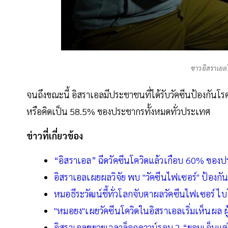
ชาวอิสราเอลไ
จนถึงขณะนี้ อิสราเอลมีประชาชนที่ได้รับวัคซีนป้องกันโ
หรือคิดเป็น 58.5% ของประชากรทั้งหมดทั่วประเทศ
ข่าวที่เกี่ยวข้อง
“อิสราเอล” ฉีดวัคซีนโควิดแล้วเกือบ 60% ของ
อิสราเอลเผยผลวิจัย พบ "วัคซีนไฟเซอร์" ป้องกันผู
หมอธีระวัฒน์ชี้ทั่วโลกจับตาผลวัคซีนไฟเซอร์ 
"หมอยง"เผยวัคซีนโควิดในอิสราเอลเริ่มเห็นผล ผู้
อิสราเอลขยายเวลาล็อกดาวน์รอบ 2 “ยอมเจ็บแต