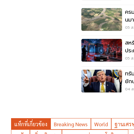
ครม
นมา
แด
05 ส.
สหร
ประ
ด้ว
05 ส.
ทรัม
ยัก
ราค
04 ส.
แท็กที่เกี่ยวข้อง
Breaking News
World
ฐานเศรษ