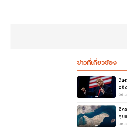
ข่าวที่เกี่ยวข้อง
วิเค
จริ
มุซ
06 ส.
อิห
ลุยแ
06 ส.