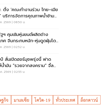
. ตั้ง 'คณะทำงานร่วม ไทย–เมีย
' บริการจัดการคุณภาพน้ำข้าม
น
ค. 2569 | 08:50 น.
ัฐฯ คุมเข้มหุ่นยนต์ผลิตต่าง
เทศ จีนกระทบหนัก-หุ่นดูดฝุ่นโดน
ย
ค. 2569 | 02:52 น.
ป์ ลั่นเปิดฮอร์มุซพรุ่งนี้ ฟาด
ษ์น้ำมัน "รวยจากสงคราม" จี้ลด
าด่วน
ค. 2569 | 02:55 น.
ฐกิจ
มาเลเซีย
โควิด-19
ทั่วประเทศ
ล็อกดาวน์