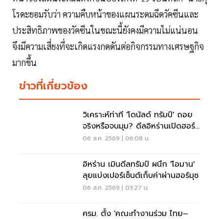
โรดะยอมรับว่า ความคืบหน้าของแผนระดมฉีดวัคซีนและ
ประสิทธิภาพของวัคซีนในขณะนี้ยังคงมีความไม่แน่นอน
จึงมีความเสี่ยงที่จะเกิดแรงกดดันต่อกิจกรรมทางเศรษฐกิจ
มากขึ้น
ข่าวที่เกี่ยวข้อง
วิเคราะห์ท่าที 'โดนัลด์ ทรัมป์' ถอย
จริงหรือจนมุม? ดีลอิหร่านเปิดฮอร์
มุซ
06 ส.ค. 2569 | 06:08 น.
อิหร่าน เมินดีลทรัมป์ ผนึก 'โอมาน'
ลุยแบ่งเปอร์เซ็นต์เก็บค่าผ่านฮอร์มุซ
06 ส.ค. 2569 | 03:27 น.
ครม. ตั้ง 'คณะทำงานร่วม ไทย–