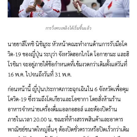
การวิ่งคบเพลิงได้เริ่มขึ้นแล้ว
นายยาสึโทชิ นิชิมูระ หัวหน้าคณะทำงานด้านการรับมือโค
วิด-19 ของญี่ปุ่น ระบุว่า จังหวัดฮอกไกโด โอกายามะ และฮิ
โรชิมา จะอยู่ภายใต้ข้อกำหนดที่เข้มงวดกว่าเดิมตั้งแต่วันที่
16 พ.ค. ไปจนถึงวันที่ 31 พ.ค.
ก่อนหน้านี้ ญี่ปุ่นประกาศภาวะฉุกเฉินใน 6 จังหวัดเพื่อคุม
โควิด-19 ซึ่งรวมถึงโตเกียวและโอซากา โดยสั่งห้ามร้าน
อาหารจำหน่ายเครื่องดื่มแอลกอฮอล์ และต้องปิดร้าน
ภายในเวลา 20.00 น. ขณะที่ห้างสรรพสินค้าและอาคาร
พาณิชย์ขนาดใหญ่อื่นๆ ต้องปิดชั่วคราวหรือปิดเร็วกว่าเดิม