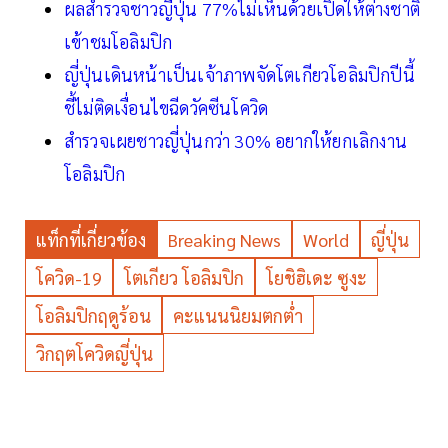
ผลสำรวจชาวญี่ปุ่น 77%ไม่เห็นด้วยเปิดให้ต่างชาติ
เข้าชมโอลิมปิก
ญี่ปุ่นเดินหน้าเป็นเจ้าภาพจัดโตเกียวโอลิมปิกปีนี้
ชี้ไม่ติดเงื่อนไขฉีดวัคซีนโควิด
สำรวจเผยชาวญี่ปุ่นกว่า 30% อยากให้ยกเลิกงาน
โอลิมปิก
แท็กที่เกี่ยวข้อง
Breaking News
World
ญี่ปุ่น
โควิด-19
โตเกียว โอลิมปิก
โยชิฮิเดะ ซูงะ
โอลิมปิกฤดูร้อน
คะแนนนิยมตกต่ำ
วิกฤตโควิดญี่ปุ่น