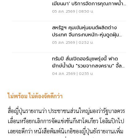
เมียนมา' บริการจัดการคุณภาพน้ำ
ข้ามแดน
05 ส.ค. 2569 | 08:50 น.
สหรัฐฯ คุมเข้มหุ่นยนต์ผลิตต่าง
ประเทศ จีนกระทบหนัก-หุ่นดูดฝุ่น
โดนด้วย
05 ส.ค. 2569 | 02:52 น.
ทรัมป์ ลั่นเปิดฮอร์มุซพรุ่งนี้ ฟาด
ยักษ์น้ำมัน "รวยจากสงคราม" จี้ลด
ราคาด่วน
04 ส.ค. 2569 | 02:55 น.
ไม่พร้อม ไม่ต้องจัดดีกว่า
สื่อญี่ปุ่นรายงานว่า ประชาชนส่วนใหญ่มองว่ารัฐบาลควร
เลื่อนหรือยกเลิกการจัดแข่งขันกีฬาโตเกียว โอลิมปิกไป
เลยจะดีกว่า หนังสือพิมพ์นิเกอิของญี่ปุ่นยังรายงานเพิ่ม