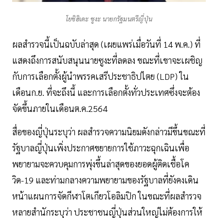
โยชิฮิเดะ ซูงะ นายกรัฐมนตรีญี่ปุ่น
ผลสำรวจนี้เป็นฉบับล่าสุด (เผยแพร่เมื่อวันที่ 14 พ.ค.) ที่
แสดงถึงการสนับสนุนนายซูงะที่ลดลง ขณะที่เขาจะเผชิญ
กับการเลือกตั้งผู้นำพรรคเสรีประชาธิปไตย (LDP) ใน
เดือนก.ย. ที่จะถึงนี้ และการเลือกตั้งทั่วประเทศซึ่งจะต้อง
จัดขึ้นภายในเดือนต.ค.2564
สื่อของญี่ปุ่นระบุว่า ผลสำรวจความนิยมดังกล่าวมีขึ้นขณะที่
รัฐบาลญี่ปุ่นเพิ่งประกาศขยายการใช้ภาวะฉุกเฉินเพื่อ
พยายามจะควบคุมการพุ่งขึ้นล่าสุดของยอดผู้ติดเชื้อโค
วิด-19 และท่ามกลางความพยายามของรัฐบาลที่ยังคงเดิน
หน้าแผนการจัดกีฬาโตเกียวโอลิมปิก ในขณะที่ผลสำรวจ
หลายสำนักระบุว่า ประชาชนญี่ปุ่นส่วนใหญ่ไม่ต้องการให้