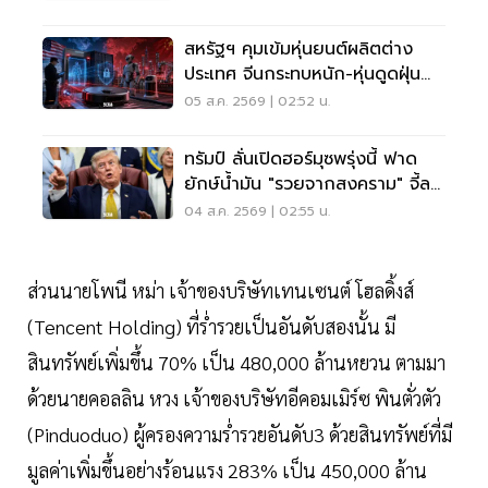
สหรัฐฯ คุมเข้มหุ่นยนต์ผลิตต่าง
ประเทศ จีนกระทบหนัก-หุ่นดูดฝุ่น
โดนด้วย
05 ส.ค. 2569 | 02:52 น.
ทรัมป์ ลั่นเปิดฮอร์มุซพรุ่งนี้ ฟาด
ยักษ์น้ำมัน "รวยจากสงคราม" จี้ลด
ราคาด่วน
04 ส.ค. 2569 | 02:55 น.
ส่วนนายโพนี หม่า เจ้าของบริษัทเทนเซนต์ โฮลดิ้งส์
(Tencent Holding) ที่ร่ำรวยเป็นอันดับสองนั้น มี
สินทรัพย์เพิ่มขึ้น 70% เป็น 480,000 ล้านหยวน ตามมา
ด้วยนายคอลลิน หวง เจ้าของบริษัทอีคอมเมิร์ซ พินตั่วตัว
(Pinduoduo) ผู้ครองความร่ำรวยอันดับ3 ด้วยสินทรัพย์ที่มี
มูลค่าเพิ่มขึ้นอย่างร้อนแรง 283% เป็น 450,000 ล้าน