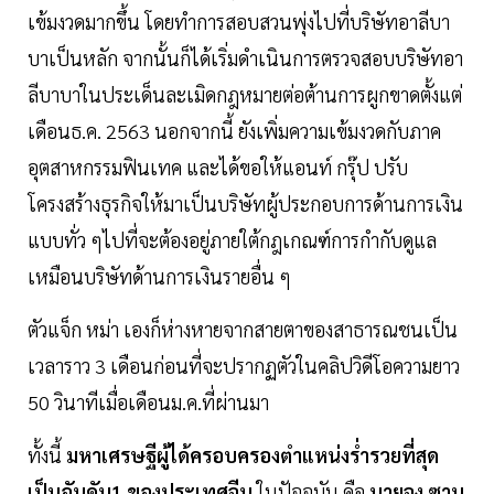
เข้มงวดมากขึ้น โดยทำการสอบสวนพุ่งไปที่บริษัทอาลีบา
บาเป็นหลัก จากนั้นก็ได้เริ่มดำเนินการตรวจสอบบริษัทอา
ลีบาบาในประเด็นละเมิดกฎหมายต่อต้านการผูกขาดตั้งแต่
เดือนธ.ค. 2563 นอกจากนี้ ยังเพิ่มความเข้มงวดกับภาค
อุตสาหกรรมฟินเทค และได้ขอให้แอนท์ กรุ๊ป ปรับ
โครงสร้างธุรกิจให้มาเป็นบริษัทผู้ประกอบการด้านการเงิน
แบบทั่ว ๆไปที่จะต้องอยู่ภายใต้กฎเกณฑ์การกำกับดูแล
เหมือนบริษัทด้านการเงินรายอื่น ๆ
ตัวแจ็ก หม่า เองก็ห่างหายจากสายตาของสาธารณชนเป็น
เวลาราว 3 เดือนก่อนที่จะปรากฏตัวในคลิปวิดีโอความยาว
50 วินาทีเมื่อเดือนม.ค.ที่ผ่านมา
ทั้งนี้
มหาเศรษฐีผู้ได้ครอบครองตำแหน่งร่ำรวยที่สุด
เป็นอันดับ1 ของประเทศจีน
ในปัจจุบัน คือ
นายจง ซาน