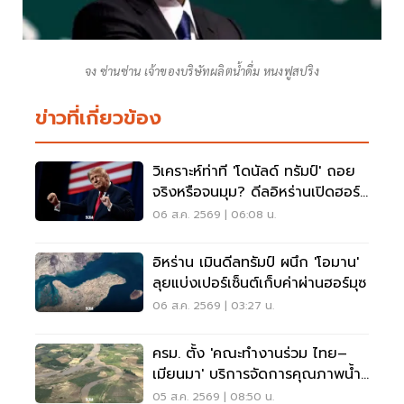
จง ซ่านซ่าน เจ้าของบริษัทผลิตน้ำดื่ม หนงฟูสปริง
ข่าวที่เกี่ยวข้อง
วิเคราะห์ท่าที 'โดนัลด์ ทรัมป์' ถอย
จริงหรือจนมุม? ดีลอิหร่านเปิดฮอร์
มุซ
06 ส.ค. 2569 | 06:08 น.
อิหร่าน เมินดีลทรัมป์ ผนึก 'โอมาน'
ลุยแบ่งเปอร์เซ็นต์เก็บค่าผ่านฮอร์มุซ
06 ส.ค. 2569 | 03:27 น.
ครม. ตั้ง 'คณะทำงานร่วม ไทย–
เมียนมา' บริการจัดการคุณภาพน้ำ
ข้ามแดน
05 ส.ค. 2569 | 08:50 น.