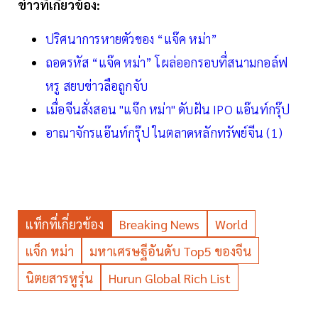
ข่าวที่เกี่ยวข้อง:
ปริศนาการหายตัวของ “แจ๊ค หม่า”
ถอดรหัส “แจ๊ค หม่า” โผล่ออกรอบที่สนามกอล์ฟ
หรู สยบข่าวลือถูกจับ
เมื่อจีนสั่งสอน "แจ๊ก หม่า" ดับฝัน IPO แอ๊นท์กรุ๊ป
อาณาจักรแอ๊นท์กรุ๊ป ในตลาดหลักทรัพย์จีน (1)
แท็กที่เกี่ยวข้อง
Breaking News
World
แจ็ก หม่า
มหาเศรษฐีอันดับ Top5 ของจีน
นิตยสารหูรุ่น
Hurun Global Rich List