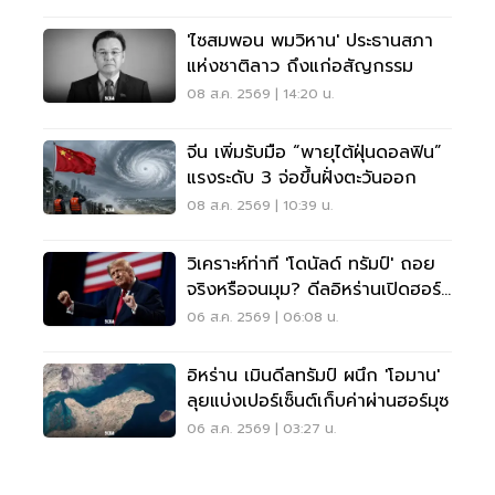
'ไซสมพอน พมวิหาน' ประธานสภา
แห่งชาติลาว ถึงแก่อสัญกรรม
08 ส.ค. 2569 | 14:20 น.
จีน เพิ่มรับมือ “พายุไต้ฝุ่นดอลฟิน”
แรงระดับ 3 จ่อขึ้นฝั่งตะวันออก
08 ส.ค. 2569 | 10:39 น.
วิเคราะห์ท่าที 'โดนัลด์ ทรัมป์' ถอย
จริงหรือจนมุม? ดีลอิหร่านเปิดฮอร์
มุซ
06 ส.ค. 2569 | 06:08 น.
อิหร่าน เมินดีลทรัมป์ ผนึก 'โอมาน'
ลุยแบ่งเปอร์เซ็นต์เก็บค่าผ่านฮอร์มุซ
06 ส.ค. 2569 | 03:27 น.