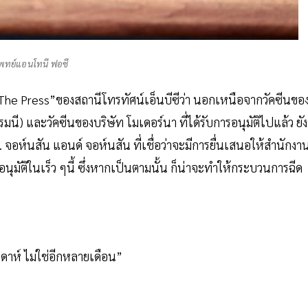
พทย์แอนโทนี ฟอซี
e Press”ของสถานีโทรทัศน์เอ็นบีซีว่า นอกเหนือจากวัคซีนขอ
นี) และวัคซีนของบริษัท โมเดอร์นา ที่ได้รับการอนุมัติไปแล้ว ยัง
 จอห์นสัน แอนด์ จอห์นสัน ที่เชื่อว่าจะมีการยื่นเสนอให้สำนักงา
ติในเร็ว ๆนี้ ซึ่งหากเป็นตามนั้น ก็น่าจะทำให้กระบวนการฉีด
ัปดาห์ ไม่ใช่อีกหลายเดือน”