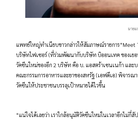
นายแ
แพทย์ใหญ่ทำเนียบขาวกล่าวให้สัมภาษณ์รายการ“Meet Th
บริษัทไฟเซอร์ (ที่ร่วมพัฒนากับบริษัท บิออนเทค ของเยอรม
วัคซีนใหม่ของอีก 2 บริษัท คือ บ. แอสตร้าเซนเนก้า และบ.
คณะกรรมการอาหารและยาของสหรัฐ (เอฟดีเอ) พิจารณาอนุมั
วัคซีนให้ประชาชนบรรลุเป้าหมายได้ไวขึ้น
“แน่ใจได้เลยว่า เราใกล้อนุมัติวัคซีนใหม่ในเวลาอีกไม่กี่ส