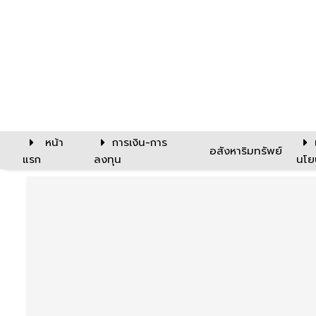
หน้า
การเงิน-การ
อสังหาริมทรัพย์
แรก
ลงทุน
นโย