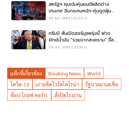
สหรัฐฯ คุมเข้มหุ่นยนต์ผลิตต่าง
ประเทศ จีนกระทบหนัก-หุ่นดูดฝุ่น
โดนด้วย
05 ส.ค. 2569 | 02:52 น.
ทรัมป์ ลั่นเปิดฮอร์มุซพรุ่งนี้ ฟาด
ยักษ์น้ำมัน "รวยจากสงคราม" จี้ลด
ราคาด่วน
04 ส.ค. 2569 | 02:55 น.
แท็กที่เกี่ยวข้อง
Breaking News
World
โควิด-19
เกาะติดไวรัสโคโรน่า
รัฐบาลมาเลเซีย
ท็อป โกลฟ คอร์ป.
สั่งปิดโรงงาน