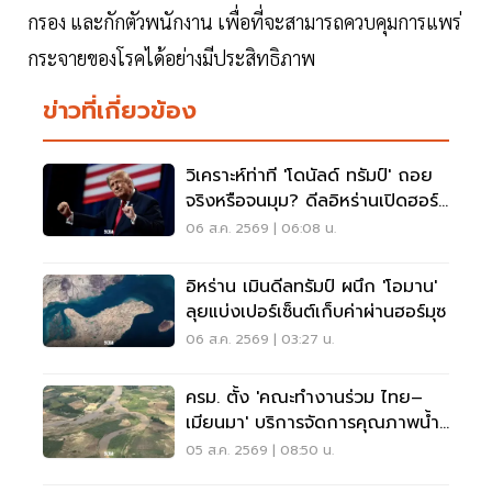
กรอง และกักตัวพนักงาน เพื่อที่จะสามารถควบคุมการแพร่
กระจายของโรคได้อย่างมีประสิทธิภาพ
ข่าวที่เกี่ยวข้อง
วิเคราะห์ท่าที 'โดนัลด์ ทรัมป์' ถอย
จริงหรือจนมุม? ดีลอิหร่านเปิดฮอร์
มุซ
06 ส.ค. 2569 | 06:08 น.
อิหร่าน เมินดีลทรัมป์ ผนึก 'โอมาน'
ลุยแบ่งเปอร์เซ็นต์เก็บค่าผ่านฮอร์มุซ
06 ส.ค. 2569 | 03:27 น.
ครม. ตั้ง 'คณะทำงานร่วม ไทย–
เมียนมา' บริการจัดการคุณภาพน้ำ
ข้ามแดน
05 ส.ค. 2569 | 08:50 น.