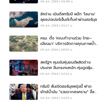
มุซ
06 ส.ค. 2569 | 06:08 น.
อิหร่าน เมินดีลทรัมป์ ผนึก 'โอมาน'
ลุยแบ่งเปอร์เซ็นต์เก็บค่าผ่านฮอร์มุซ
06 ส.ค. 2569 | 03:27 น.
ครม. ตั้ง 'คณะทำงานร่วม ไทย–
เมียนมา' บริการจัดการคุณภาพน้ำ
ข้ามแดน
05 ส.ค. 2569 | 08:50 น.
สหรัฐฯ คุมเข้มหุ่นยนต์ผลิตต่าง
ประเทศ จีนกระทบหนัก-หุ่นดูดฝุ่น
โดนด้วย
05 ส.ค. 2569 | 02:52 น.
ทรัมป์ ลั่นเปิดฮอร์มุซพรุ่งนี้ ฟาด
ยักษ์น้ำมัน "รวยจากสงคราม" จี้ลด
ราคาด่วน
04 ส.ค. 2569 | 02:55 น.