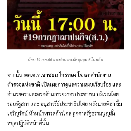
ม็อบ 19 ก.ค.66 แนวร่วม มธ.นัดชุมนุม 5 โมงเย็น
จากนั้น
พล.ต.ท.อาชยน ไกรทอง โฆษกสำนักงาน
ตำรวจแห่งชาติ
เปิดเผยการดูแลความสงบเรียบร้อย และ
อำนวยความสะดวกด้านการจราจรประชาชน บริเวณโดย
รอบรัฐสภา และ อนุสาวรีย์ประชาธิปไตย หลังนายพิธา ลิ้ม
เจริญรัตน์ หัวหน้าพรรคก้าวไกล ถูกศาลรัฐธรรมนูญสั่ง
หยุดปฏิบัติหน้าที่นั้น