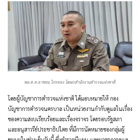
พล.ต.ท.อาชยน ไกรทอง โฆษกสำนักงานตำรวจแห่งชาติ
โดยผู้บัญชาการตำรวจแห่งชาติ ได้มอบหมายให้ กอง
บัญชาการตำรวจนครบาล เป็นหน่วยงานกำกับดูแลในเรื่อง
ของความสงบเรียบร้อยและเรื่องจราจร โดยรอบรัฐสภา
และอนุสาวรีย์ประชาธิปไตย ที่มีการนัดหมายของกลุ่มผู้
ชุมนุมในช่วงเย็นวันนี้ ซึ่งตำรวจมีแผน และมาตรการดูแล