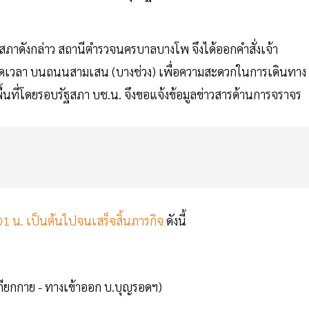
ฐสภาดังกล่าว สถานีตำรวจนครบาลบางโพ จึงได้ออกคำสั่งเจ้า
อดเวลา บนถนนสามเสน (บางช่วง) เพื่อความสะดวกในการเดินทาง
ที่โดยรอบรัฐสภา บช.น. จึงขอแจ้งข้อมูลข่าวสารด้านการจราจร
.01 น. เป็นต้นไปจนเสร็จสิ้นภารกิจ
ดังนี้
กียกกาย - ทางเข้าออก บ.บุญรอดฯ)