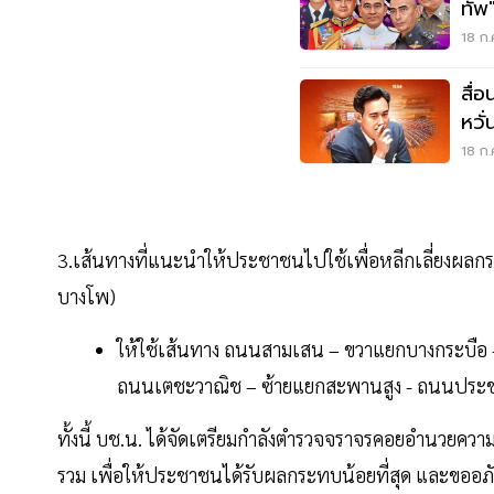
ทัพ
เลื
18 ก.
สื่
หวั
ข้า
18 ก.
3.เส้นทางที่แนะนำให้ประชาชนไปใช้เพื่อหลีกเลี่ยงผ
บางโพ)
ให้ใช้เส้นทาง ถนนสามเสน – ขวาแยกบางกระบื
ถนนเตชะวาณิช – ซ้ายแยกสะพานสูง - ถนนประ
ทั้งนี้ บช.น. ได้จัดเตรียมกำลังตำรวจจราจรคอยอำนวยคว
รวม เพื่อให้ประชาชนได้รับผลกระทบน้อยที่สุด และขออ