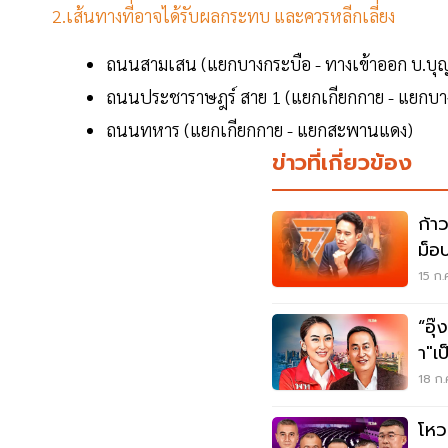
2.เส้นทางที่อาจได้รับผลกระทบ และควรหลีกเลี่ยง
ถนนสามเสน (แยกบางกระบือ - ทางเข้าออก บ.บ
ถนนประชาราษฎร์ สาย 1 (แยกเกียกกาย - แยกบ
ถนนทหาร (แยกเกียกกาย - แยกสะพานแดง)
ข่าวที่เกี่ยวข้อง
ก้า
ม็อบ
15 ก.
“อุ๊
า"เ
รอ
18 ก.
โหว