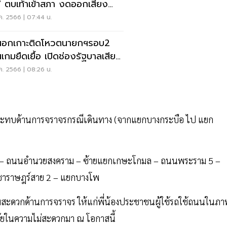
" ตบเท้าเข้าสภา งดออกเสียง
อก "พิธา"
ค. 2566 | 07:44 น.
อนอกเกาะติดโหวตนายกฯรอบ2
่นเกมยืดเยื้อ เปิดช่องรัฐบาลเสียง
งน้อย
ค. 2566 | 08:26 น.
ลกระทบด้านการจราจรกรณีเดินทาง (จากแยกบางกระบือ ไป แยก
อ – ถนนอำนวยสงคราม – ซ้ายแยกเกษะโกมล – ถนนพระราม 5 –
ชาราษฎร์สาย 2 – แยกบางโพ
ามสะดวกด้านการจราจร ให้แก่พี่น้องประชาชนผู้ใช้รถใช้ถนนในภ
ภัยในความไม่สะดวกมา ณ โอกาสนี้