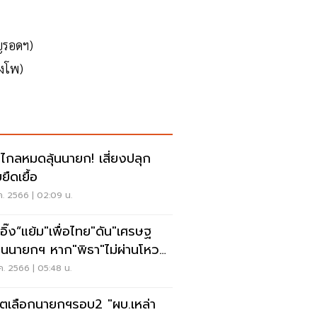
ุญรอดฯ)
างโพ)
วไกลหมดลุ้นนายก! เสี่ยงปลุก
ยืดเยื้อ
ค. 2566 | 02:09 น.
งอิ๊ง”แย้ม"เพื่อไทย"ดัน"เศรษฐ
ป็นนายกฯ หาก"พิธา"ไม่ผ่านโหวต
บ 2
ค. 2566 | 05:48 น.
ตเลือกนายกฯรอบ2 "ผบ.เหล่า