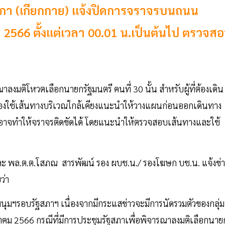
ัฐสภา (เกียกกาย) แจ้งปิดการจราจรบนถนน
 2566 ตั้งแต่เวลา 00.01 น.เป็นต้นไป ตรวจส
ลงมติโหวตเลือกนายกรัฐมนตรี คนที่ 30 นั้น สำหรับผู้ที่ต้องเดิน
ต้องใช้เส้นทางบริเวณใกล้เคียงแนะนำให้วางแผนก่อนออกเดินทาง
งซึ่งอาจทำให้จราจรติดขัดได้ โดยแนะนำให้ตรวจสอบเส้นทางและใช้
ละ พล.ต.ต.โสภณ สารพัฒน์ รอง ผบช.น./ รองโฆษก บช.น. แจ้งข่
ว่า
ุมฯรอบรัฐสภาฯ เนื่องจากมีกระแสข่าวจะมีการนัดรวมตัวของกลุ่มผ
ฎาคม 2566 กรณีที่มีการประชุมรัฐสภาเพื่อพิจารณาลงมติเลือกนาย