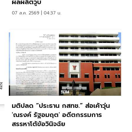
ผลผลิตวูบ
07 ส.ค. 2569 | 04:37 น.
ู้
มติปลด “ประธาน กสทช.” ส่อเค้าวุ่น
'ณรงค์ รัฐอมฤต' อดีตกรรมการ
สรรหาโต้ข้อวินิจฉัย