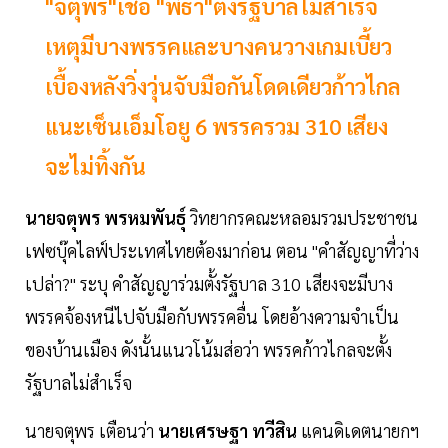
"จตุพร"เชื่อ "พิธา"ตั้งรัฐบาลไม่สำเร็จ
เหตุมีบางพรรคและบางคนวางเกมเบี้ยว
เบื้องหลังวิ่งวุ่นจับมือกันโดดเดียวก้าวไกล
แนะเซ็นเอ็มโอยู 6 พรรครวม 310 เสียง
จะไม่ทิ้งกัน
นายจตุพร พรหมพันธุ์
วิทยากรคณะหลอมรวมประชาชน
เฟซบุ๊คไลฟ์ประเทศไทยต้องมาก่อน ตอน "คำสัญญาที่ว่าง
เปล่า?" ระบุ คำสัญญาร่วมตั้งรัฐบาล 310 เสียงจะมีบาง
พรรคจ้องหนีไปจับมือกับพรรคอื่น โดยอ้างความจำเป็น
ของบ้านเมือง ดังนั้นแนวโน้มส่อว่า พรรคก้าวไกลจะตั้ง
รัฐบาลไม่สำเร็จ
นายจตุพร เตือนว่า
นายเศรษฐา ทวีสิน
แคนดิเดตนายกฯ