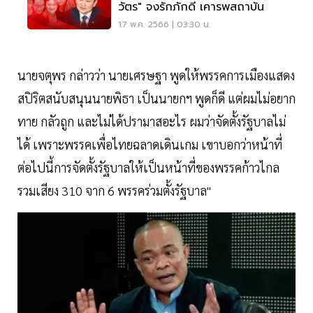
วัตร" จงรักภักดี เคารพสถาบัน
17 พ.ค. 2566 | 03:30 น.
นายจตุพร กล่าวว่า นายเศรษฐา พูดให้พรรคการเมืองแสดง
สปิริตสนับสนุนนายพิธา เป็นนายกฯ พูดก็ดี แต่ผมไม่อยาก
ทาย กลัวถูก และไม่ได้ปรามาสอะไร ผมว่าจัดตั้งรัฐบาลไม่
ได้ เพราะพรรคเพื่อไทยฉลาดเดินเกม เขาบอกว่าหน้าที่
ต่อไปนี้การจัดตั้งรัฐบาลให้เป็นหน้าที่ของพรรคก้าวไกล
รวมเสียง 310 จาก 6 พรรคร่วมตั้งรัฐบาล"