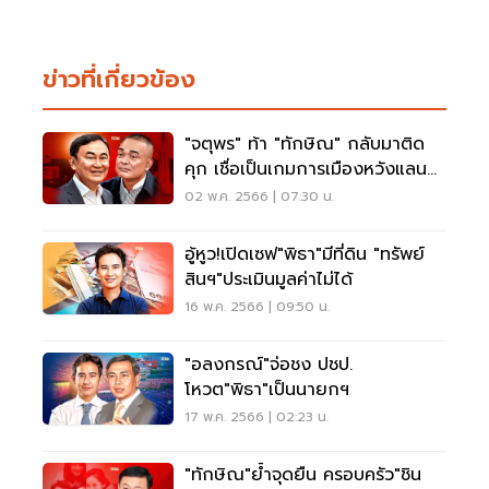
ข่าวที่เกี่ยวข้อง
"จตุพร" ท้า "ทักษิณ" กลับมาติด
คุก เชื่อเป็นเกมการเมืองหวังแลนด์
สไลด์
02 พ.ค. 2566 | 07:30 น.
อู้หูว!เปิดเซฟ"พิธา"มีที่ดิน "ทรัพย์
สินฯ"ประเมินมูลค่าไม่ได้
16 พ.ค. 2566 | 09:50 น.
"อลงกรณ์"จ่อชง ปชป.
โหวต"พิธา"เป็นนายกฯ
17 พ.ค. 2566 | 02:23 น.
"ทักษิณ"ย้ำจุดยืน ครอบครัว"ชิน