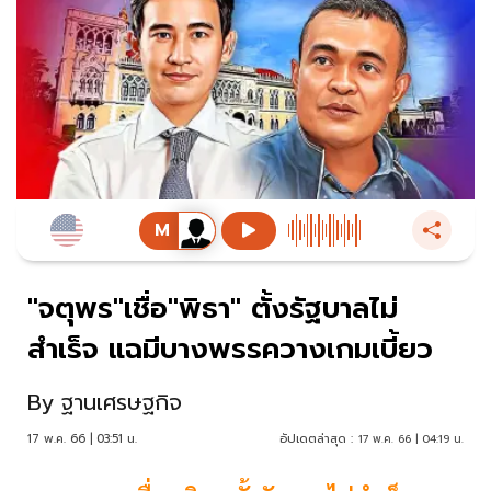
"จตุพร"เชื่อ"พิธา" ตั้งรัฐบาลไม่
สำเร็จ แฉมีบางพรรควางเกมเบี้ยว
By
ฐานเศรษฐกิจ
17 พ.ค. 66 | 03:51 น.
อัปเดตล่าสุด :
17 พ.ค. 66 | 04:19 น.