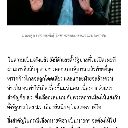
นายจตุพร พรหมพันธุ์ วิทยากรคณะหลอมรวมประชาชน
ในความเป็นจริงแล้ว ยังมีตัวเลขตั้งรัฐบาลที่ไม่เปิดเผยที่
ผ่านการดีลลับๆ ตามการออกแบบรัฐบาล แล้วท้ายที่สุด
พรรคก้าวไกลจะถูกโดดเดียว และแต่ละฝ่ายจะอ้างความ
จำเป็น จนทำให้เกิดเรื่องขึ้นแน่นอน เนื่องจากตัวแปร
สำคัญคือ ส.ว. ซึ่งเลือกเล่นเกมกับพรรคการเมืองให้แย่งกัน
ตั้งรัฐบาล โดย ส.ว. เลือกยืนนิ่ง ๆ ไม่แสดงท่าทีใด
สิ่งสำคัญในกรณีเลือกนายพิธา เป็นนายกฯ จะต้องให้ไป