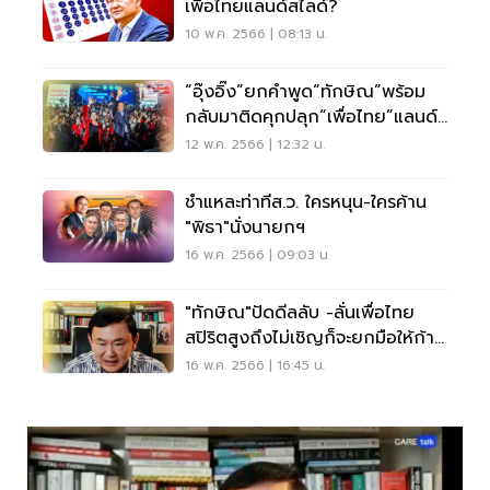
เพื่อไทยแลนด์สไลด์?
10 พ.ค. 2566 | 08:13 น.
“อุ๊งอิ๊ง”ยกคำพูด“ทักษิณ”พร้อม
กลับมาติดคุกปลุก“เพื่อไทย”แลนด์
สไลด์
12 พ.ค. 2566 | 12:32 น.
ชำแหละท่าทีส.ว. ใครหนุน-ใครค้าน
"พิธา"นั่งนายกฯ
16 พ.ค. 2566 | 09:03 น.
"ทักษิณ"ปัดดีลลับ -ลั่นเพื่อไทย
สปิริตสูงถึงไม่เชิญก็จะยกมือให้ก้าว
ไกล
16 พ.ค. 2566 | 16:45 น.