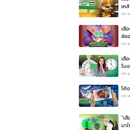
เหล
09 พ.
เลือกต
ข้อ
ตั้ง
09 พ
เลื
โมง
08 พ.
โค้ง
09 พ
"เล
มาใ