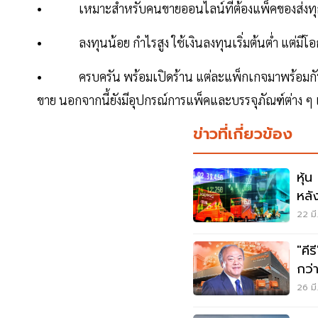
• เหมาะสำหรับคนขายออนไลน์ที่ต้องแพ็คของส่งทุ
• ลงทุนน้อย กำไรสูง ใช้เงินลงทุนเริ่มต้นต่ำ แต่มี
• ครบครัน พร้อมเปิดร้าน แต่ละแพ็กเกจมาพร้อมกับสื
ขาย นอกจากนี้ยังมีอุปกรณ์การแพ็คและบรรจุภัณฑ์ต่าง ๆ
ข่าวที่เกี่ยวข้อง
หุ้
หลั
สิ้น
22 มี
"คี
กว่
เกล
26 มี