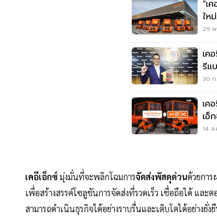
“เค
ใหม
กิจ
29 พ.
เคอร
รีแ
30 ก.
เคอร
เอ็ก
14 ส.
เคอีเอ็กซ์
มุ่งมั่นที่จะพลิกโฉมการ
จัดส่งพัสดุด่วน
ด้วยการ
เพื่อสร้างสรรค์โซลูชันการจัดส่งที่รวดเร็ว เชื่อถือได้ แ
สามารถดำเนินธุรกิจได้อย่างราบรื่นและเติบโตได้อย่างยั่งยื