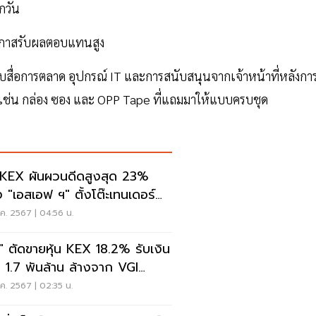
กวัน
โอกาสรับผลตอบแทนสูง
่อการตลาด อุปกรณ์ IT และการสนับสนุนจากเจ้าหน้าที่หลังกา
 เช่น กล่อง ซอง และ OPP Tape ที่แถมมาให้แบบครบชุด
น KEX ผันผวนดีดสูงสุด 23%
ง "เอสเอฟ ฯ" ตั้งโต๊ะเทนเดอร์
สุดวันนี้
.ค. 2567 | 04:56 น.
รี" ตัดขายหุ้น KEX 18.2% รับเงิน
า 1.7 พันล้าน ล้างจาก VGI
ี้ยงพอร์ต
.ค. 2567 | 02:35 น.