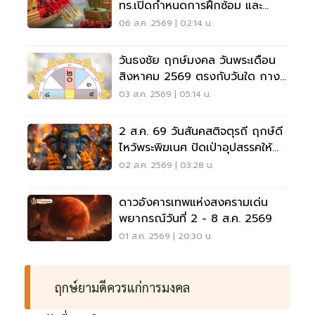
ทร.เปิดกำหนดการฝึกซ้อม และ
วันพระราชพิธี จุดชมขบวน
06 ส.ค. 2569 | 02:14 น.
วันธงชัย ฤกษ์มงคล วันพระเดือน
สิงหาคม 2569 ตรงกับวันใด กาง
ปฏิทินเช็กที่นี่
03 ส.ค. 2569 | 05:14 น.
2 ส.ค. 69 วันสันคสติจตุรถี ฤกษ์ดี
ไหว้พระพิฆเนศ ปัดเป่าอุปสรรคให้
ชีวิตปัง
02 ส.ค. 2569 | 03:28 น.
ดาวอังคารเทพแห่งสงครามเด่น
พยากรณ์วันที่ 2 - 8 ส.ค. 2569
01 ส.ค. 2569 | 20:30 น.
ฤกษ์ยามดีควรแก่การมงคล