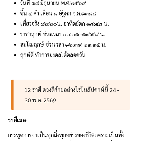
วันที่ ๑๘ มิถุนายน พ.ศ.๒๕๖๙
ขึ้น ๔ ค่ำ เดือน ๘ อัฐศก จ.ศ.๑๓๘๘
เที่ยวจริง ๑๒:๒๐น. อาทิตย์ตก ๑๘:๔๘ น.
ราชาฤกษ์ ช่วงเวลา ๐๐:๐๑ -๑๔:๕๙ น.
สมโณฤกษ์ ช่วงเวลา ๑๖:๓๙-๒๓:๓๕ น.
ฤกษ์ดี ทำการมงคลได้ตลอดวัน
12 ราศี ดวงดีร้ายอย่างไรในสัปดาห์นี้ 24 -
30 พ.ค. 2569
ราศีเมษ
การพูดการจาเป็นทุกสิ่งทุกอย่างของชีวิตเพราะเป็นทั้ง