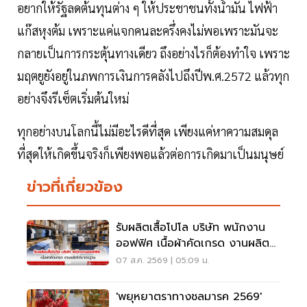
อยากให้รัฐลดต้นทุนต่าง ๆ ให้ประชาชนทั้งน้ำมัน ไฟฟ้า
แก๊สหุงต้ม เพราะแค่แจกคนละครึ่งคงไม่พอเพราะมันจะ
กลายเป็นการกระตุ้นทางเดียว ถึงอย่างไรก็ต้องทำใจ เพราะ
มฤตยูยังอยู่ในภพการเงินการคลังไปถึงปีพ.ศ.2572 แล้วทุก
อย่างจึงรีเซ็ตเริ่มต้นใหม่
ทุกอย่างบนโลกนี้ไม่มีอะไรดีที่สุด เพียงแค่หาความสมดุล
ที่สุดให้เกิดขึ้นจริงก็เพียงพอแล้วต่อการเกิดมาเป็นมนุษย์
ข่าวที่เกี่ยวข้อง
รับผลิตเสื้อโปโล บริษัท พนักงาน
ออฟฟิศ เนื้อผ้าคัดเกรด งานผลิต
ได้มาตรฐาน
07 ส.ค. 2569 | 05:09 น.
'พยุหยาตราทางชลมารค 2569'