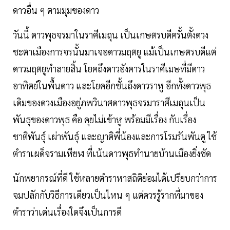
ดาวอื่น ๆ ตามมุมของดาว
วันนี้ ดาวพุธจรมาในราศีเมถุน เป็นเกษตรบดีครั้นตั้งดวง
ชะตาเมืองการจรนั้นมาเจอดาวมฤตยู แม้เป็นเกษตรบดีแต่
ดาวมฤตยูทำลายสิ้น โยคถึงดาวอังคารในราศีเมษที่มีดาว
อาทิตย์ในพื้นดาว และโยคอีกชั้นถึงดาวราหู อีกทั้งดาวพุธ
เดิมของดวงเมืองอยู่ภพวินาศดาวพุธจรมาราศีเมถุนเป็น
พันธุของดาวพุธ คือ คุยไม่เข้าหู พร้อมมีเรื่อง กับเรื่อง
ชาติพันธุ์ เผ่าพันธุ์ และญาติพี่น้องและการโรมรันพันตู ใช้
ตำราเผด็จรามเหียฬ ที่เน้นดาวพุธทำนายบ้านเมืองยิ่งชัด
นักพยากรณ์ที่ดี ใช้หลายตำราหาสถิติย่อมได้เปรียบกว่าการ
จมปลักกับวิธีการเดียวเป็นไหน ๆ แต่ควรรู้รากที่มาของ
ตำราว่าเด่นเรื่องใดจึงเป็นการดี