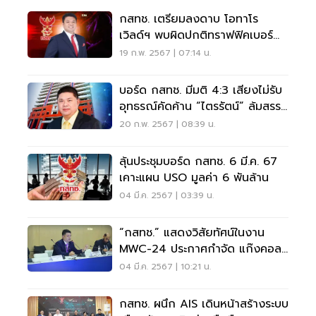
กสทช. เตรียมลงดาบ โอทาโร
เวิลด์ฯ พบผิดปกติทราฟฟิคเบอร์
คล้ายกรุงไทย-SCB
19 ก.พ. 2567 | 07:14 น.
บอร์ด กสทช. มีมติ 4:3 เสียงไม่รับ
อุทธรณ์คัดค้าน “ไตรรัตน์” ล้มสรร
หาเลขาฯ
20 ก.พ. 2567 | 08:39 น.
ลุ้นประชุมบอร์ด กสทช. 6 มี.ค. 67
เคาะแผน USO มูลค่า 6 พันล้าน
04 มี.ค. 2567 | 03:39 น.
“กสทช.” แสดงวิสัยทัศน์ในงาน
MWC-24 ประกาศกำจัด แก๊งคอล
เซ็นเตอร์
04 มี.ค. 2567 | 10:21 น.
กสทช. ผนึก AIS เดินหน้าสร้างระบบ