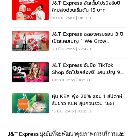
J&T Express จัดเต็มโปรปังรับปี
ใหม่ส่งด่วนเริ่มต้น 15 บาท
30 ธ.ค. 2564 | 06:11 น.
J&T Express ฉลองครบรอบ 3 ปี
เปิดแคมเปญ " We Grow
Together ” ขอบคุณลูกค้า
29 มี.ค. 2565 | 22:47 น.
J&T Express จับมือ TikTok
Shop จัดโปรฯส่งฟรี แคมเปญ 9.9
ช้อปเดือด
06 ก.ย. 2565 | 10:53 น.
หุ้น KEX พุ่ง 28% รอบ 1 สัปดาห์
รับข่าว KLN ลุ้นควบรวม "J&T
Express"
15 มิ.ย. 2566 | 03:25 น.
J&T Express
มุ่งมั่นที่จะพัฒนาคุณภาพการบริการและ