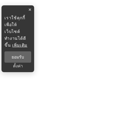
×
เราใช้คุกกี้
เพื่อให้
เว็บไซต์
ทำงานได้ดี
ขึ้น
เพิ่มเติม
ยอมรับ
ตั้งค่า