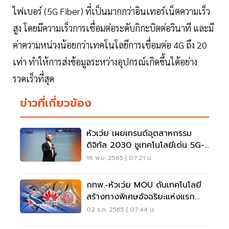
ไฟเบอร์ (5G Fiber) ที่เป็นมากกว่าอินเทอร์เน็ตความเร็ว
สูง โดยมีความเร็วการเชื่อมต่อระดับกิกะบิตต่อวินาที และมี
ค่าความหน่วงน้อยกว่าเทคโนโลยีการเชื่อมต่อ 4G ถึง 20
เท่า ทำให้การส่งข้อมูลระหว่างอุปกรณ์เกิดขึ้นได้อย่าง
รวดเร็วที่สุด
ข่าวที่เกี่ยวข้อง
หัวเว่ย เผยเทรนด์อุตสาหกรรม
ดิจิทัล 2030 ชูเทคโนโลยีเด่น 5G-
Cloud-AI
16 พ.ย. 2565 | 07:21 น.
กทพ.-หัวเว่ย MOU ดันเทคโนโลยี
สร้างทางพิเศษอัจฉริยะแห่งแรก
ของไทย
02 ธ.ค. 2565 | 07:44 น.