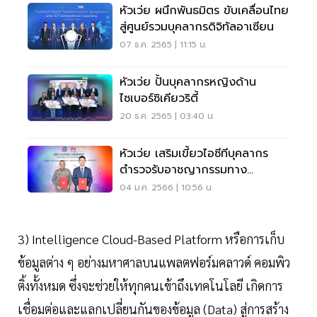
หัวเว่ย ผนึกพันธมิตร ขับเคลื่อนไทย
สู่ศูนย์รวมบุคลากรดิจิทัลอาเซียน
07 ธ.ค. 2565 | 11:15 น.
หัวเว่ย ปั้นบุคลากรหญิงด้าน
ไซเบอร์ซิเคียวริตี้
20 ธ.ค. 2565 | 03:40 น.
หัวเว่ย เสริมเขี้ยวไอซีทีบุคลากร
ตำรวจรับอาชญากรรมทาง
เทคโนโลยี
04 ม.ค. 2566 | 10:56 น.
3) Intelligence Cloud-Based Platform หรือการเก็บ
ข้อมูลต่าง ๆ อย่างมหาศาลบนแพลตฟอร์มคลาวด์ คอมพิว
ติ้งทั้งหมด ซึ่งจะช่วยให้ทุกคนเข้าถึงเทคโนโลยี เกิดการ
เชื่อมต่อและแลกเปลี่ยนกันของข้อมูล (Data) สู่การสร้าง