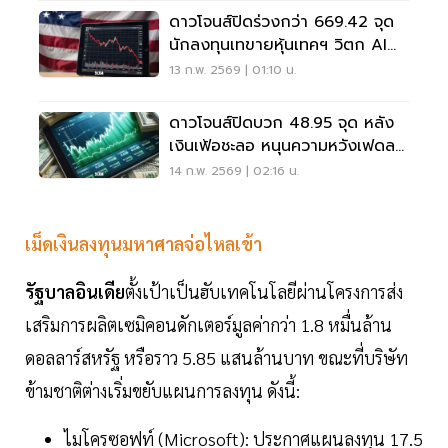
ดาวโจนส์ปิดร่วงกว่า 669.42 จุด
นักลงทุนเทขายหุ้นเทคฯ วิตก AI
ก่อภาวะชะงักงัน
13 ก.พ. 2569 | 01:10 น.
ดาวโจนส์ปิดบวก 48.95 จุด หลัง
เงินเฟ้อชะลอ หนุนความหวังเฟดลด
ดอกเบี้ย
14 ก.พ. 2569 | 02:16 น.
เม็ดเงินลงทุนมหาศาลจ่อไหลเข้า
รัฐบาลอินเดีย
ตั้งเป้าเป็นฮับเทคโนโลยีผ่านโครงการส่ง
เสริมการผลิตเซมิคอนดักเตอร์มูลค่ากว่า 1.8 หมื่นล้าน
ดอลลาร์สหรัฐ หรือราว 5.85 แสนล้านบาท ขณะที่บริษัท
ข้ามชาติต่างเริ่มขยับแผนการลงทุน ดังนี้:
ไมโครซอฟท์ (Microsoft): ประกาศแผนลงทุน 17.5