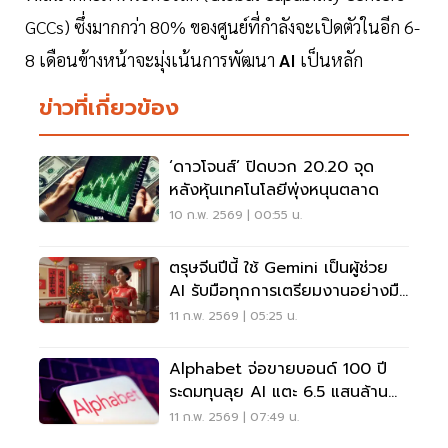
GCCs) ซึ่งมากกว่า 80% ของศูนย์ที่กำลังจะเปิดตัวในอีก 6-
8 เดือนข้างหน้าจะมุ่งเน้นการพัฒนา
AI
เป็นหลัก
ข่าวที่เกี่ยวข้อง
‘ดาวโจนส์’ ปิดบวก 20.20 จุด
หลังหุ้นเทคโนโลยีพุ่งหนุนตลาด
10 ก.พ. 2569 | 00:55 น.
ตรุษจีนปีนี้ ใช้ Gemini เป็นผู้ช่วย
AI รับมือทุกการเตรียมงานอย่างมือ
อาชีพ
11 ก.พ. 2569 | 05:25 น.
Alphabet จ่อขายบอนด์ 100 ปี
ระดมทุนลุย AI แตะ 6.5 แสนล้าน
บาท
11 ก.พ. 2569 | 07:49 น.