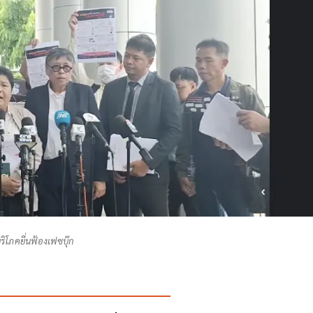
ริโภคยื่นฟ้องเฟซบุ๊ก