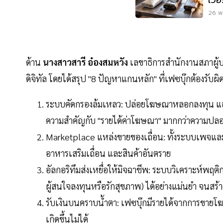
26 พ.
ด้าน
นางสาวสารี อ๋องสมหวัง
เลขาธิการสำนักงานสภาผู้บร
ดิจิทัล โดยได้สรุป "8 ปัญหาแกนหลัก" ที่เฟซบุ๊กต้องรับผิด
ระบบคัดกรองล้มเหลว: ปล่อยโฆษณาหลอกลงทุน แอบ
ความสำคัญกับ "รายได้ค่าโฆษณา" มากกว่าความปลอด
Marketplace แหล่งขายของเถื่อน: ทั้งระบบเพจและ 
อาหารเสริมเถื่อน และสินค้าอันตราย
อัลกอริทึมส่งเหยื่อให้มิจฉาชีพ: ระบบวิเคราะห์พฤติ
ผู้สนใจลงทุนหรือรักสุขภาพ) ได้อย่างแม่นยำ จนสร้
รับเงินบนคราบน้ำตา: เฟซบุ๊กมีรายได้จากการขายโฆ
เกิดขึ้นไม่ได้