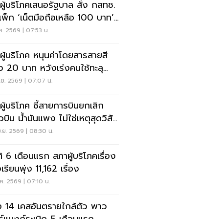
ผู้บริโภคเสนอรัฐบาล สั่ง กสทช.
พ็ก ‘เน็ตมือถือเหลือ 100 บาท’
ยค่าครองชีพประชาชน
.ค. 2569 | 07:53 น.
ผู้บริโภค หนุนค่าโดยสารสายสี
ยว 20 บาท หวังเร่งคนใช้ทะลุ
%
.ย. 2569 | 07:07 น.
ผู้บริโภค ชี้สายการบินยกเลิก
ยวบิน น้ำมันแพง ไม่ใช่เหตุสุดวิสัย
งจ่ายชดเชย
.ย. 2569 | 08:30 น.
ติ 6 เดือนแรก สภาผู้บริโภคเรื่อง
เรียนพุ่ง 11,162 เรื่อง
ค. 2569 | 07:10 น.
ง 14 เคสอันตรายใกล้ตัว พาว
ร์แบงก์ระเบิด 5 เดือนแรก