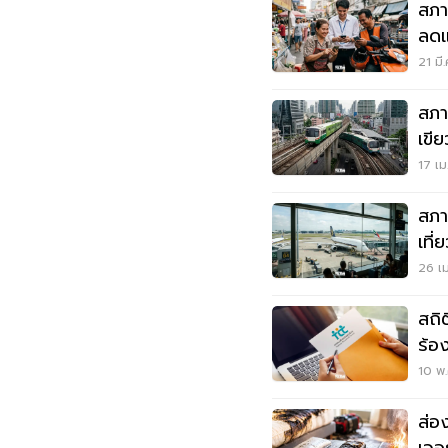
สภา
ลดแ
ช่ว
21 มี
สภา
เขี
50
17 เม
สภา
เที่
ต้อ
26 เม
สถิ
ร้อง
10 พ.
ส่อ
เวอ