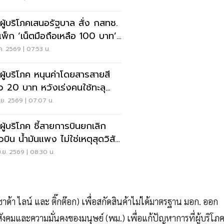
ผู้บริโภคเสนอรัฐบาล สั่ง กสทช.
พ็ก ‘เน็ตมือถือเหลือ 100 บาท’
ยค่าครองชีพประชาชน
.ค. 2569 | 07:53 น.
ผู้บริโภค หนุนค่าโดยสารสายสี
ยว 20 บาท หวังเร่งคนใช้ทะลุ
%
.ย. 2569 | 07:07 น.
ผู้บริโภค ชี้สายการบินยกเลิก
ยวบิน น้ำมันแพง ไม่ใช่เหตุสุดวิสัย
งจ่ายชดเชย
.ย. 2569 | 08:30 น.
าด้า ไลน์ และ ติ๊กต๊อก) เพื่อสกัดสินค้าไม่ได้มาตรฐาน มอก. ออก
และความมั่นคงของมนุษย์ (พม.) เพื่อแก้ปัญหาการที่ผู้บริโภ