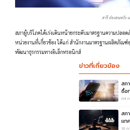
สารี อ๋องสมหวัง 
สภาผู้บริโภคได้เร่งเดินหน้ายกระดับมาตรฐานความปลอดภ
หน่วยงานที่เกี่ยวข้อง ได้แก่ สำนักงานมาตรฐานผลิตภัณ
พัฒนาธุรกรรมทางอิเล็กทรอนิกส์
ข่าวที่เกี่ยวข้อง
สภา
ซื้
ข้า
04 ก.
สภาผ
แทค
10 ก.