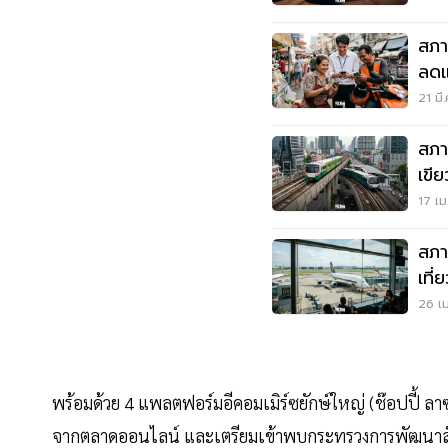
สภา
ลดแ
ช่ว
21 มี
สภา
เขี
50
17 เม
สภา
เที่
ต้อ
26 เม
พร้อมด้วย 4 แพลตฟอร์มอีคอมเมิร์ซยักษ์ใหญ่ (ช๊อปปี้ ลาซ
จากตลาดออนไลน์ และเตรียมเข้าพบกระทรวงการพัฒนาสังคม