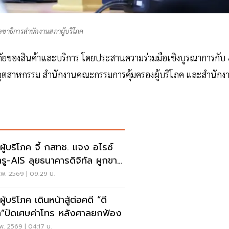
เลขาธิการสำนักงานสภาผู้บริโภค
ัยของสินค้าและบริการ โดยประสานความร่วมมือเชิงบูรณาการกับ 
ฑ์อุตสาหกรรม สำนักงานคณะกรรมการคุ้มครองผู้บริโภค และสำนักง
ผู้บริโภค จี้ กสทช. แจง อไรซ์
อทรู-AIS ลุยธนาคารดิจิทัล ผูกขาด
มตลาด
พ. 2569 | 09:29 น.
ู้บริโภค เดินหน้าสู้ต่อคดี “ดี
”ปัดเศษค่าโทร หลังศาลยกฟ้อง
พ. 2569 | 04:17 น.