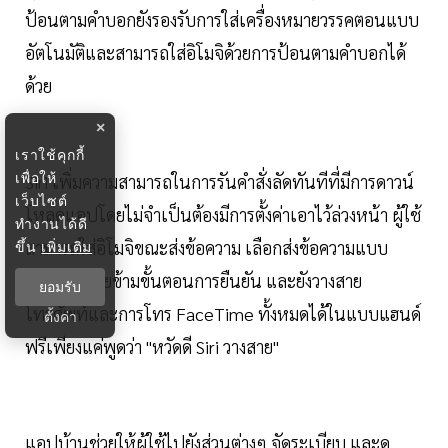
ป้อนตามคำบอกยังรองรับการใส่เครื่องหมายวรรคตอนแบบ
อัตโนมัติและสามารถใส่อิโมจิด้วยการป้อนตามคำบอกได้
ด้วย
×
เราใช้คุกกี้
เพื่อให้
Siri เพิ่มความสามารถในการรันคำสั่งลัดทันทีที่มีการดาวน์
เว็บไซต์
โหลดแอปโดยไม่จำเป็นต้องมีการตั้งค่าเอาไว้ล่วงหน้า ผู้ใช้
ทำงานได้ดี
สามารถใส่อิโมจิขณะส่งข้อความ เลือกส่งข้อความแบบ
ขึ้น
เพิ่มเติม
อัตโนมัติโดยข้ามขั้นตอนการยืนยัน และยังวางสาย
ยอมรับ
โทรศัพท์และการโทร FaceTime ทั้งหมดได้ในแบบแฮนด์
ตั้งค่า
ฟรีเพียงแค่พูดว่า "หวัดดี Siri วางสาย"
แอปบ้านช่วยให้ผู้ใช้ไปยังส่วนต่างๆ จัดระเบียบ และดู