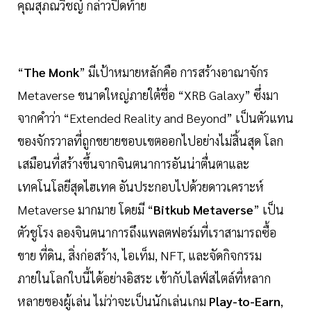
คุณสุภณวิชญ์ กล่าวปิดท้าย
“
The Monk
” มีเป้าหมายหลักคือ การสร้างอาณาจักร
Metaverse ขนาดใหญ่ภายใต้ชื่อ “XRB Galaxy” ซึ่งมา
จากคำว่า “Extended Reality and Beyond” เป็นตัวแทน
ของจักรวาลที่ถูกขยายขอบเขตออกไปอย่างไม่สิ้นสุด โลก
เสมือนที่สร้างขึ้นจากจินตนาการอันน่าตื่นตาและ
เทคโนโลยีสุดไฮเทค อันประกอบไปด้วยดาวเคราะห์
Metaverse มากมาย โดยมี “
Bitkub Metaverse
” เป็น
ตัวชูโรง ลองจินตนาการถึงแพลตฟอร์มที่เราสามารถซื้อ
ขาย ที่ดิน, สิ่งก่อสร้าง, ไอเท็ม, NFT, และจัดกิจกรรม
ภายในโลกใบนี้ได้อย่างอิสระ เข้ากับไลฟ์สไตล์ที่หลาก
หลายของผู้เล่น ไม่ว่าจะเป็นนักเล่นเกม
Play-to-Earn
,