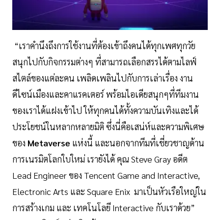
“เราคำนึงถึงการใช้งานที่ต้องเข้าถึงคนได้ทุกเพศทุกวัย
สนุกไปกับกิจกรรมต่างๆ ที่สามารถเลือกสรรได้ตามไลฟ์
สไตล์ของแต่ละคน เพลิดเพลินไปกับการเล่าเรื่อง งาน
ดีไซน์เมืองและคาแรคเตอร์ พร้อมไอเดียสนุกๆที่ทีมงาน
ของเราได้แฝงเข้าไป ให้ทุกคนได้ทั้งความบันเทิงและได้
ประโยชน์ในหลากหลายมิติ ซึ่งนี่คือเสน่ห์และความพิเศษ
ของ
Metaverse
แห่งนี้ และนอกจากทีมที่เชี่ยวชาญด้าน
การเนรมิตโลกใบใหม่ เรายังได้ คุณ Steve Gray อดีต
Lead Engineer ของ Tencent Game and Interactive,
Electronic Arts และ Square Enix มาเป็นหัวเรือใหญ่ใน
การสร้างเกม และ เทคโนโลยี Interactive กับเราด้วย”