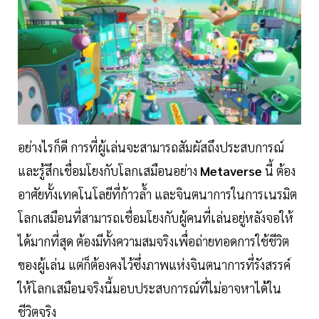
อย่างไรก็ดี การที่ผู้เล่นจะสามารถสัมผัสถึงประสบการณ์
และรู้สึกเชื่อมโยงกับโลกเสมือนอย่าง
Metaverse
นี้ ต้อง
อาศัยทั้งเทคโนโลยีที่ก้าวล้ำ และจินตนาการในการเนรมิต
โลกเสมือนที่สามารถเชื่อมโยงกับผู้คนที่เล่นอยู่หลังจอให้
ได้มากที่สุด ต้องมีทั้งความสมจริงเพื่อถ่ายทอดการใช้ชีวิต
ของผู้เล่น แต่ก็ต้องคงไว้ซึ่งภาพแห่งจินตนาการที่รังสรรค์
ให้โลกเสมือนจริงนี้มอบประสบการณ์ที่ไม่อาจหาได้ใน
ชีวิตจริง