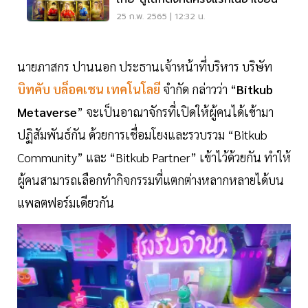
25 ก.พ. 2565 | 12:32 น.
นายภาสกร ปานนอก ประธานเจ้าหน้าที่บริหาร บริษัท
บิทคับ บล็อคเชน เทคโนโลยี
จำกัด กล่าวว่า “
Bitkub
Metaverse
” จะเป็นอาณาจักรที่เปิดให้ผู้คนได้เข้ามา
ปฏิสัมพันธ์กัน ด้วยการเชื่อมโยงและรวบรวม “Bitkub
Community” และ “Bitkub Partner” เข้าไว้ด้วยกัน ทำให้
ผู้คนสามารถเลือกทำกิจกรรมที่แตกต่างหลากหลายได้บน
แพลตฟอร์มเดียวกัน