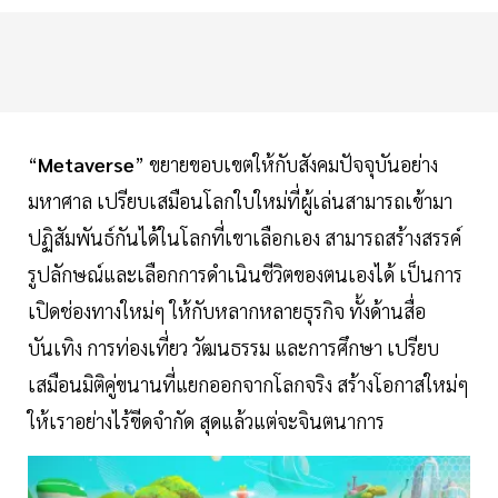
“
Metaverse
” ขยายขอบเขตให้กับสังคมปัจจุบันอย่าง
มหาศาล เปรียบเสมือนโลกใบใหม่ที่ผู้เล่นสามารถเข้ามา
ปฏิสัมพันธ์กันได้ในโลกที่เขาเลือกเอง สามารถสร้างสรรค์
รูปลักษณ์และเลือกการดำเนินชีวิตของตนเองได้ เป็นการ
เปิดช่องทางใหม่ๆ ให้กับหลากหลายธุรกิจ ทั้งด้านสื่อ
บันเทิง การท่องเที่ยว วัฒนธรรม และการศึกษา เปรียบ
เสมือนมิติคู่ขนานที่แยกออกจากโลกจริง สร้างโอกาสใหม่ๆ
ให้เราอย่างไร้ขีดจำกัด สุดแล้วแต่จะจินตนาการ