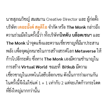
นายสุภณวิชญ์ สมสมาน Creative Director และ ผู้ก่อตั้ง
บริษัท
เดอะมั้งค์ สตูดิโอ
จำกัด หรือ
The Monk
กล่าวถึง
ความร่วมมือในครั้งนี้ว่า ทั้งบริษัท
บิทคับ บล็อคเชน
ฯ และ
The Monk
นำจุดแข็งและความเชี่ยวชาญที่มีมาประสาน
พลัง เพื่อจุดมุ่งหมายในการสร้างสรรค์โลก
Metaverse
ให้
ก้าวไปอีกระดับ ซึ่งทาง
The Monk
เองมีความชำนาญใน
การสร้าง
Virtual World
ขณะที่
Bitkub
มีความ
เชี่ยวชาญในเทคโนโลยีบล็อกเชน ดังนั้นการร่วมงานกัน
ในครั้งนี้จึงไม่ใช่แค่ 1 + 1 เท่ากับ 2 แต่จะเกิดก้าวกระโดด
ที่ยิ่งใหญ่มากกว่านั้น