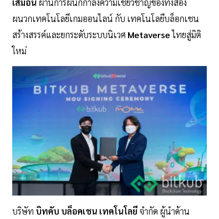
เสมือน
ผ่านการผนึกกำลังความเชี่ยวชาญของทั้งสอง
ผนวกเทคโนโลยีเกมออนไลน์ กับ เทคโนโลยีบล็อกเชน
สร้างสรรค์และยกระดับระบบนิเวศ
Metaverse
ไทยสู่มิติ
ใหม่
บริษัท
บิทคับ บล็อคเชน เทคโนโลยี
จำกัด ผู้นำด้าน