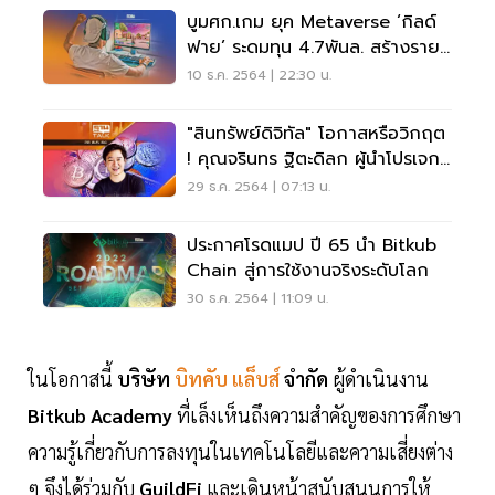
บูมศก.เกม ยุค Metaverse ‘กิลด์
ฟาย’ ระดมทุน 4.7พันล. สร้างราย
ได้คนรุ่นใหม่
10 ธ.ค. 2564 | 22:30 น.
"สินทรัพย์ดิจิทัล" โอกาสหรือวิกฤต
! คุณจรินทร ฐิตะดิลก ผู้นำโปรเจกต์
GuildFi
29 ธ.ค. 2564 | 07:13 น.
ประกาศโรดแมป ปี 65 นำ Bitkub
Chain สู่การใช้งานจริงระดับโลก
30 ธ.ค. 2564 | 11:09 น.
ในโอกาสนี้
บริษัท
บิทคับ แล็บส์
จำกัด
ผู้ดำเนินงาน
Bitkub Academy
ที่เล็งเห็นถึงความสำคัญของการศึกษา
ความรู้เกี่ยวกับการลงทุนในเทคโนโลยีและความเสี่ยงต่าง
ๆ จึงได้ร่วมกับ
GuildFi
และเดินหน้าสนับสนุนการให้