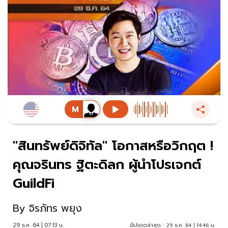
"สินทรัพย์ดิจิทัล" โอกาสหรือวิกฤต !
คุณจรินทร ฐิตะดิลก ผู้นำโปรเจกต์
GuildFi
By
จิรภัทร พยุง
29 ธ.ค. 64 | 07:13 น.
อัปเดตล่าสุด :
29 ธ.ค. 64 | 14:46 น.