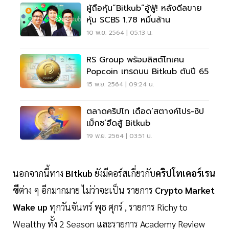
ผู้ถือหุ้น“Bitkub”อู้ฟู้! หลังดีลขาย
หุ้น SCBS 1.78 หมื่นล้าน
10 พ.ย. 2564 | 05:13 น.
RS Group พร้อมลิสต์โทเคน
Popcoin เทรดบน Bitkub ต้นปี 65
15 พ.ย. 2564 | 09:24 น.
ตลาดคริปโท เดือด‘สตางค์โปร-ซิป
เม็กซ’ฮึดสู้ Bitkub
19 พ.ย. 2564 | 03:51 น.
นอกจากนี้ทาง
Bitkub
ยังมีคอร์สเกี่ยวกับ
คริปโทเคอร์เรน
ซี
ต่าง ๆ อีกมากมาย ไม่ว่าจะเป็น รายการ
Crypto Market
Wake up
ทุกวันจันทร์ พุธ ศุกร์ , รายการ Richy to
Wealthy ทั้ง 2 Season และรายการ Academy Review