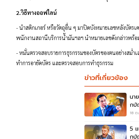
2.วิธีทางออฟไลน์
- นำสติกเกอร์ หรือวัตถุอื่น ๆ มาปิดบังหมายเลขหลังบัตรเคร
พนักงานสถานีบริการน้ำมันฯลฯ นำหมายเลขดังกล่าวพร้อม
- หมั่นตรวจสอบรายการธุรกรรมของบัตรของตนอย่างสม่ำเส
ทำการอายัดบัตร และตรวจสอบการทำธุรกรรม
ข่าวที่เกี่ยวข้อง
นาย
กบั
18 ต.
5 แ
กบั