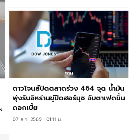
ดาวโจนส์ปิดตลาดร่วง 464 จุด น้ำมัน
พุ่งรับอิหร่านขู่ปิดฮอร์มุซ จับตาเฟดขึ้น
ดอกเบี้ย
ง
07 ส.ค. 2569 | 01:11 น.