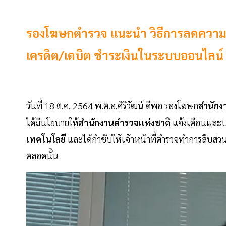
รองโฆษกตำรวจ แนะนำ วิธีการลดความเ
เครดิต/เดบิต ชำระเงินในระบบออนไลน์
วันที่ 18 ต.ค. 2564 พ.ต.อ.ศิริวัฒน์ ดีพอ รองโฆษก
สำนักง
ได้มีนโยบายให้
สำนักงานตำรวจแห่งชาติ
แจ้งเตือนและปร
เทคโนโลยี
และได้กำชับให้เจ้าหน้าที่ตำรวจทำการสืบสวน
ตลอดนั้น