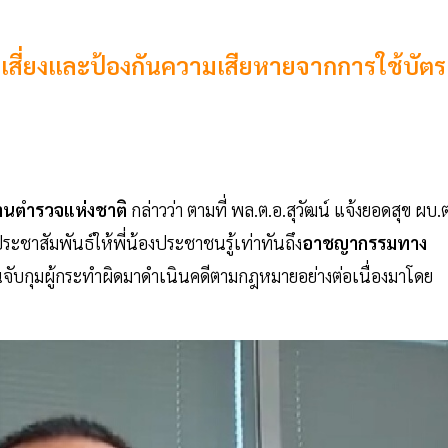
สี่ยงและป้องกันความเสียหายจากการใช้บัตร
านตำรวจแห่งชาติ
กล่าวว่า ตามที่ พล.ต.อ.สุวัฒน์ แจ้งยอดสุข ผบ.
ะชาสัมพันธ์ให้พี่น้องประชาชนรู้เท่าทันถึง
อาชญากรรมทาง
จับกุมผู้กระทำผิดมาดำเนินคดีตามกฎหมายอย่างต่อเนื่องมาโดย