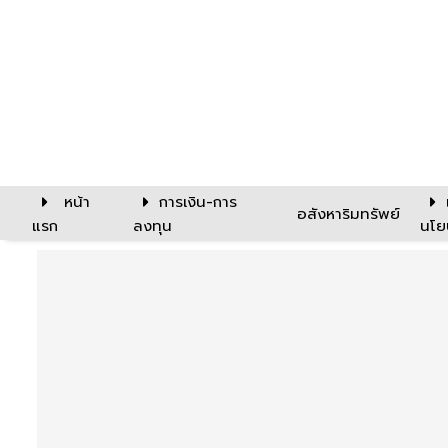
หน้า
การเงิน-การ
อสังหาริมทรัพย์
แรก
ลงทุน
นโย